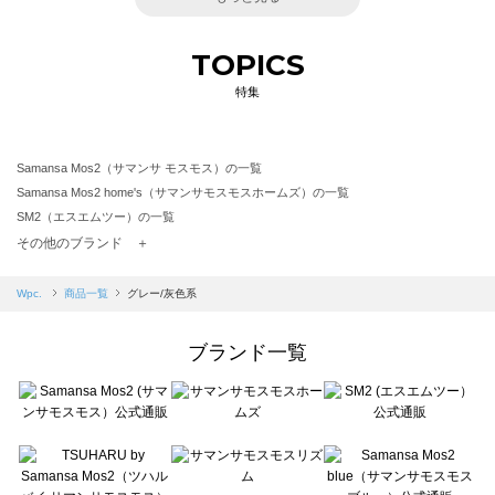
TOPICS
特集
Samansa Mos2（サマンサ モスモス）の一覧
Samansa Mos2 home's（サマンサモスモスホームズ）の一覧
SM2（エスエムツー）の一覧
TSUHARU by Samansa Mos2（ツハルバイサマンサモスモス）の一覧
その他のブランド ＋
sm2rhythm（サマンサモスモス リズム）の一覧
Samansa Mos2 blue（サマンサモスモス ブルー）の一覧
Wpc.
商品一覧
グレー/灰色系
Samansa Mos2 Lagom（サマンサモスモス ラーゴム）の一覧
ehka sopo（エヘカソポ）の一覧
ブランド一覧
sō4ū（ソウフォーユー）の一覧
Te chichi（テチチ）の一覧
Te chichi CLASSIC（テチチ クラシック）の一覧
Te chichi TERRASSE（テチチ テラス）の一覧
Lugnoncure（ルノンキュール）の一覧
BETTY'S BLUE（べティーズブルー）の一覧