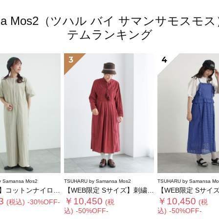
amansa Mos2（ツハル バイ サマンサモ
テムランキング
3
4
 Samansa Mos2
TSUHARU by Samansa Mos2
TSUHARU by Samansa Mo
コットンナイロンウェザージャンプスーツ
【WEB限定 Sサイズ】刺繍切替レースワンピース
【WEB限定 Sサイズ】オーバーレースキ
3
￥10,450
￥10,450
(税込)
-30%OFF-
(税
(税
込)
-50%OFF-
込)
-50%OFF-