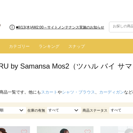
■8/13(木)AM2:00～サイトメンテナンス実施のお知らせ
カテゴリー
ランキング
スナップ
ARU by Samansa Mos2（ツハル バ
商品一覧です。他にも
スカート
や
シャツ・ブラウス
、
カーディガン
など
順
すべて
すべて
在庫の有無
商品ステータス
お気に入り
お気に入り