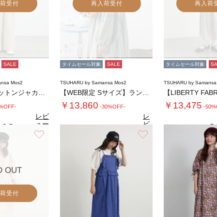
荷受付
再入荷受付
再入荷
SALE
タイムセール対象
SALE
タイムセール対象
S
nsa Mos2
TSUHARU by Samansa Mos2
TSUHARU by Samansa
【tukuroi】コットンジャカード製品染め…
【WEB限定 Sサイズ】ランダム刺繍レース切…
￥13,860
￥13,475
0%OFF-
-30%OFF-
-50%
レビ
レ
ュー
ビ
3.5
5.
（2）
を見
ュ
お気に入り
お気に入り
5.0
る
（21）
ー
を
見
る
D OUT
荷受付