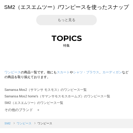
SM2（エスエムツー）/ワンピースを使ったスナップ
もっと見る
TOPICS
特集
ワンピース
の商品一覧です。他にも
スカート
や
シャツ・ブラウス
、
カーディガン
など
の商品を取り揃えております。
Samansa Mos2（サマンサ モスモス）のワンピース一覧
Samansa Mos2 home's（サマンサモスモスホームズ）のワンピース一覧
SM2（エスエムツー）のワンピース一覧
TSUHARU by Samansa Mos2（ツハルバイサマンサモスモス）のワンピース一覧
その他のブランド ＋
sm2rhythm（サマンサモスモス リズム）のワンピース一覧
Samansa Mos2 blue（サマンサモスモス ブルー）のワンピース一覧
SM2
ワンピース
ワンピース
Samansa Mos2 Lagom（サマンサモスモス ラーゴム）のワンピース一覧