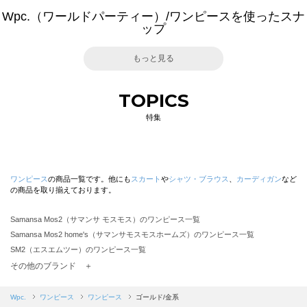
Wpc.（ワールドパーティー）/ワンピースを使ったスナ
ップ
もっと見る
TOPICS
特集
ワンピース
の商品一覧です。他にも
スカート
や
シャツ・ブラウス
、
カーディガン
など
の商品を取り揃えております。
Samansa Mos2（サマンサ モスモス）のワンピース一覧
Samansa Mos2 home's（サマンサモスモスホームズ）のワンピース一覧
SM2（エスエムツー）のワンピース一覧
TSUHARU by Samansa Mos2（ツハルバイサマンサモスモス）のワンピース一覧
その他のブランド ＋
sm2rhythm（サマンサモスモス リズム）のワンピース一覧
Samansa Mos2 blue（サマンサモスモス ブルー）のワンピース一覧
Wpc.
ワンピース
ワンピース
ゴールド/金系