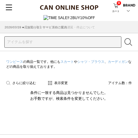
0
BRAND
カート
2026/07/29 ■【お知らせ】ヤマト運輸の配送遅延・停止について
2026/03/18 ■店舗受け取りサービスのご案内
ワンピース
の商品一覧です。他にも
スカート
や
シャツ・ブラウス
、
カーディガン
な
どの商品を取り揃えております。
さらに絞り込む
表示変更
アイテム数：
件
条件に一致する商品は見つかりませんでした。
お手数ですが、検索条件を変更してください。