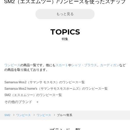
SM2（エスエムツー）/ワンピースを使ったスナップ
もっと見る
TOPICS
特集
ワンピース
の商品一覧です。他にも
スカート
や
シャツ・ブラウス
、
カーディガン
など
の商品を取り揃えております。
Samansa Mos2（サマンサ モスモス）のワンピース一覧
Samansa Mos2 home's（サマンサモスモスホームズ）のワンピース一覧
SM2（エスエムツー）のワンピース一覧
TSUHARU by Samansa Mos2（ツハルバイサマンサモスモス）のワンピース一覧
その他のブランド ＋
sm2rhythm（サマンサモスモス リズム）のワンピース一覧
Samansa Mos2 blue（サマンサモスモス ブルー）のワンピース一覧
SM2
ワンピース
ワンピース
ブルー/青系
Samansa Mos2 Lagom（サマンサモスモス ラーゴム）のワンピース一覧
ehka sopo（エヘカソポ）のワンピース一覧