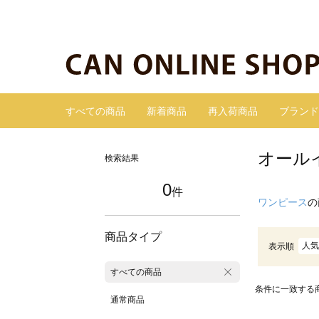
すべての商品
新着商品
再入荷商品
ブランド
オール
検索結果
0
件
ワンピース
の
商品タイプ
人気
表示順
すべての商品
条件に一致する
通常商品