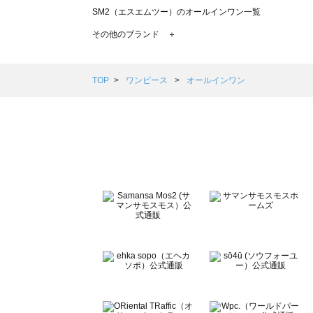
SM2（エスエムツー）のオールインワン一覧
TSUHARU by Samansa Mos2（ツハルバイサマン
その他のブランド ＋
sm2rhythm（サマンサモスモス リズム）のオールインワ
Samansa Mos2 blue（サマンサモスモス ブルー）のオ
Samansa Mos2 Lagom（サマンサモスモス ラーゴム
TOP
ワンピース
オールインワン
ehka sopo（エヘカソポ）のオールインワン一覧
sō4ū（ソウフォーユー）のオールインワン一覧
Te chichi（テチチ）のオールインワン一覧
Te chichi CLASSIC（テチチ クラシック）のオールイン
Te chichi TERRASSE（テチチ テラス）のオールインワ
Lugnoncure（ルノンキュール）のオールインワン一覧
BETTY'S BLUE（べティーズブルー）のオールインワン一
Wpc.（ワールドパーティー）のオールインワン一覧