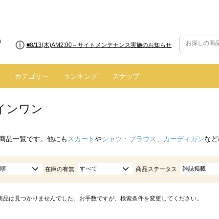
■8/13(木)AM2:00～サイトメンテナンス実施のお知らせ
カテゴリー
ランキング
スナップ
インワン
商品一覧です。他にも
スカート
や
シャツ・ブラウス
、
カーディガン
など
順
すべて
雑誌掲載
在庫の有無
商品ステータス
商品は見つかりませんでした。お手数ですが、検索条件を変更してください。