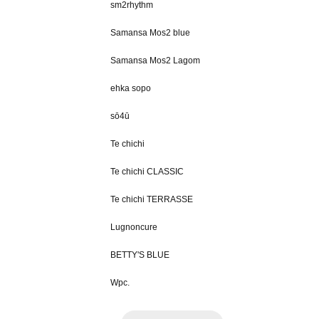
sm2rhythm
Samansa Mos2 blue
Samansa Mos2 Lagom
ehka sopo
sō4ū
Te chichi
Te chichi CLASSIC
Te chichi TERRASSE
Lugnoncure
BETTY'S BLUE
Wpc.