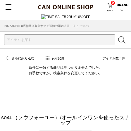
0
BRAND
カート
2026/07/29 ■【お知らせ】ヤマト運輸の配送遅延・停止について
2026/03/18 ■店舗受け取りサービスのご案内
さらに絞り込む
表示変更
アイテム数：
件
条件に一致する商品は見つかりませんでした。
お手数ですが、検索条件を変更してください。
sō4ū（ソウフォーユー）/オールインワンを使ったスナ
ップ