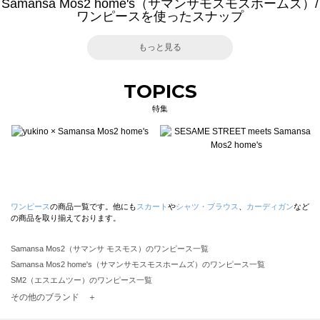
Samansa Mos2 home's（サマンサモスモスホームズ）/
ワンピースを使ったスナップ
もっと見る
TOPICS
特集
ワンピース
の商品一覧です。他にも
スカート
や
シャツ・ブラウス
、
カーディガン
など
の商品を取り揃えております。
Samansa Mos2（サマンサ モスモス）のワンピース一覧
Samansa Mos2 home's（サマンサモスモスホームズ）のワンピース一覧
SM2（エスエムツー）のワンピース一覧
TSUHARU by Samansa Mos2（ツハルバイサマンサモスモス）のワンピース一覧
その他のブランド ＋
sm2rhythm（サマンサモスモス リズム）のワンピース一覧