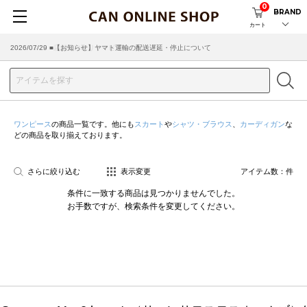
0
BRAND
カート
2026/07/29 ■【お知らせ】ヤマト運輸の配送遅延・停止について
2026/03/18 ■店舗受け取りサービスのご案内
ワンピース
の商品一覧です。他にも
スカート
や
シャツ・ブラウス
、
カーディガン
な
どの商品を取り揃えております。
さらに絞り込む
表示変更
アイテム数：
件
条件に一致する商品は見つかりませんでした。
お手数ですが、検索条件を変更してください。