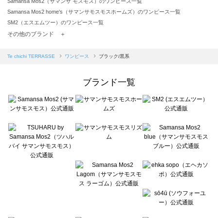
Samansa Mos2（サマンサ モスモス）のワンピース一覧
Samansa Mos2 home's（サマンサモスモスホームズ）のワンピース一覧
SM2（エスエムツー）のワンピース一覧
TSUHARU by Samansa Mos2（ツハルバイサマンサモスモス）のワンピース一覧
その他のブランド ＋
sm2rhythm（サマンサモスモス リズム）のワンピース一覧
Samansa Mos2 blue（サマンサモスモス ブルー）のワンピース一覧
Te chichi TERRASSE
ワンピース
ブラック/黒系
Samansa Mos2 Lagom（サマンサモスモス ラーゴム）のワンピース一覧
ehka sopo（エヘカソポ）のワンピース一覧
ブランド一覧
sō4ū（ソウフォーユー）のワンピース一覧
Te chichi（テチチ）のワンピース一覧
Te chichi CLASSIC（テチチ クラシック）のワンピース一覧
Te chichi TERRASSE（テチチ テラス）のワンピース一覧
Lugnoncure（ルノンキュール）のワンピース一覧
BETTY'S BLUE（べティーズブルー）のワンピース一覧
Wpc.（ワールドパーティー）のワンピース一覧