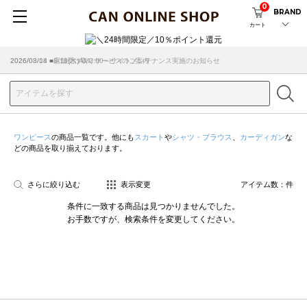
0
BRAND
カート
2026/08/04 ■8/13(木)AM2:00～サイトメンテナンス実施のお知らせ
2026/03/18 ■店舗受け取りサービスのご案内
ワンピース
の商品一覧です。他にも
スカート
や
シャツ・ブラウス
、
カーディガン
な
どの商品を取り揃えております。
さらに絞り込む
表示変更
アイテム数：
件
条件に一致する商品は見つかりませんでした。
お手数ですが、検索条件を変更してください。