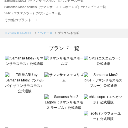
Samansa Mos2（サマンサ モスモス）のワンピース一覧
Samansa Mos2 home's（サマンサモスモスホームズ）のワンピース一覧
SM2（エスエムツー）のワンピース一覧
TSUHARU by Samansa Mos2（ツハルバイサマンサモスモス）のワンピース一覧
その他のブランド ＋
sm2rhythm（サマンサモスモス リズム）のワンピース一覧
Samansa Mos2 blue（サマンサモスモス ブルー）のワンピース一覧
Te chichi TERRASSE
ワンピース
ブラウン/茶色系
Samansa Mos2 Lagom（サマンサモスモス ラーゴム）のワンピース一覧
ehka sopo（エヘカソポ）のワンピース一覧
ブランド一覧
sō4ū（ソウフォーユー）のワンピース一覧
Te chichi（テチチ）のワンピース一覧
Te chichi CLASSIC（テチチ クラシック）のワンピース一覧
Te chichi TERRASSE（テチチ テラス）のワンピース一覧
Lugnoncure（ルノンキュール）のワンピース一覧
BETTY'S BLUE（べティーズブルー）のワンピース一覧
Wpc.（ワールドパーティー）のワンピース一覧