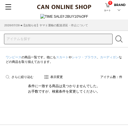
0
BRAND
カート
2026/07/29 ■【お知らせ】ヤマト運輸の配送遅延・停止について
2026/03/18 ■店舗受け取りサービスのご案内
ワンピース
の商品一覧です。他にも
スカート
や
シャツ・ブラウス
、
カーディガン
な
どの商品を取り揃えております。
さらに絞り込む
表示変更
アイテム数：
件
条件に一致する商品は見つかりませんでした。
お手数ですが、検索条件を変更してください。