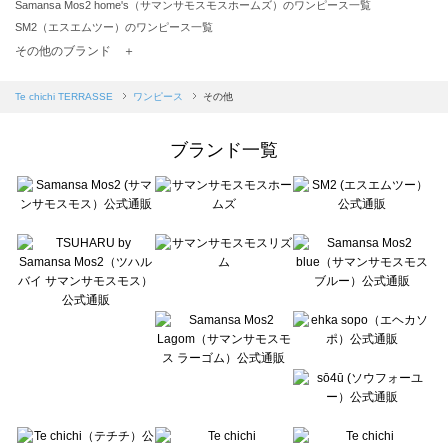
Samansa Mos2 home's（サマンサモスモスホームズ）のワンピース一覧
SM2（エスエムツー）のワンピース一覧
TSUHARU by Samansa Mos2（ツハルバイサマンサモスモス）のワンピース一覧
その他のブランド ＋
sm2rhythm（サマンサモスモス リズム）のワンピース一覧
Samansa Mos2 blue（サマンサモスモス ブルー）のワンピース一覧
Te chichi TERRASSE
ワンピース
その他
Samansa Mos2 Lagom（サマンサモスモス ラーゴム）のワンピース一覧
ehka sopo（エヘカソポ）のワンピース一覧
ブランド一覧
sō4ū（ソウフォーユー）のワンピース一覧
Te chichi（テチチ）のワンピース一覧
Te chichi CLASSIC（テチチ クラシック）のワンピース一覧
Te chichi TERRASSE（テチチ テラス）のワンピース一覧
Lugnoncure（ルノンキュール）のワンピース一覧
BETTY'S BLUE（べティーズブルー）のワンピース一覧
Wpc.（ワールドパーティー）のワンピース一覧