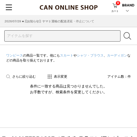
0
BRAND
カート
2026/07/29 ■【お知らせ】ヤマト運輸の配送遅延・停止について
2026/03/18 ■店舗受け取りサービスのご案内
ワンピース
の商品一覧です。他にも
スカート
や
シャツ・ブラウス
、
カーディガン
な
どの商品を取り揃えております。
さらに絞り込む
表示変更
アイテム数：
件
条件に一致する商品は見つかりませんでした。
お手数ですが、検索条件を変更してください。