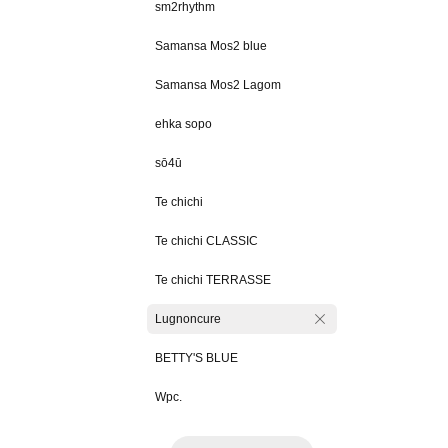
sm2rhythm
Samansa Mos2 blue
Samansa Mos2 Lagom
ehka sopo
sō4ū
Te chichi
Te chichi CLASSIC
Te chichi TERRASSE
Lugnoncure
BETTY'S BLUE
Wpc.