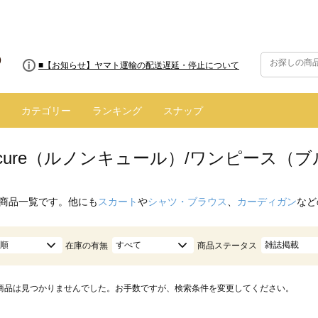
■8/13(木)AM2:00～サイトメンテナンス実施のお知らせ
■【お知らせ】ヤマト運輸の配送遅延・停止について
カテゴリー
ランキング
スナップ
oncure（ルノンキュール）/ワンピース（
商品一覧です。他にも
スカート
や
シャツ・ブラウス
、
カーディガン
など
順
すべて
雑誌掲載
在庫の有無
商品ステータス
商品は見つかりませんでした。お手数ですが、検索条件を変更してください。