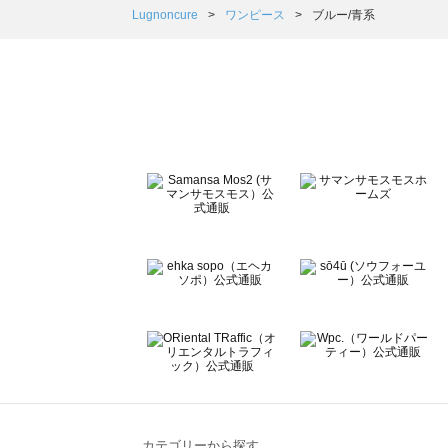
Samansa Mos2 Lagom（サマンサモスモス ラーゴム
Lugnoncure
ワンピース
ブルー/青系
ehka sopo（エヘカソポ）のワンピース一覧
sō4ū（ソウフォーユー）のワンピース一覧
Te chichi（テチチ）のワンピース一覧
Te chichi CLASSIC（テチチ クラシック）のワンピース一
Te chichi TERRASSE（テチチ テラス）のワンピース一覧
Lugnoncure（ルノンキュール）のワンピース一覧
BETTY'S BLUE（べティーズブルー）のワンピース一覧
Wpc.（ワールドパーティー）のワンピース一覧
カテゴリーから探す