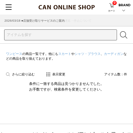
0
BRAND
カート
2026/07/29 ■【お知らせ】ヤマト運輸の配送遅延・停止について
2026/03/18 ■店舗受け取りサービスのご案内
ワンピース
の商品一覧です。他にも
スカート
や
シャツ・ブラウス
、
カーディガン
な
どの商品を取り揃えております。
さらに絞り込む
表示変更
アイテム数：
件
条件に一致する商品は見つかりませんでした。
お手数ですが、検索条件を変更してください。