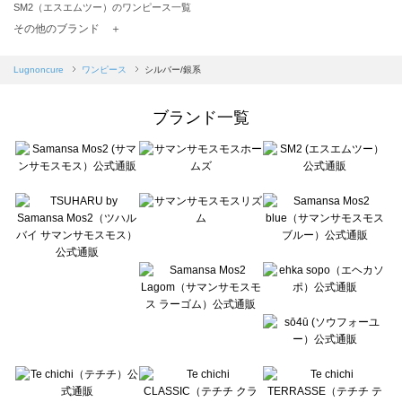
SM2（エスエムツー）のワンピース一覧
TSUHARU by Samansa Mos2（ツハルバイサマンサモスモス）のワンピース一覧
その他のブランド ＋
sm2rhythm（サマンサモスモス リズム）のワンピース一覧
Samansa Mos2 blue（サマンサモスモス ブルー）のワンピース一覧
Lugnoncure
ワンピース
シルバー/銀系
Samansa Mos2 Lagom（サマンサモスモス ラーゴム）のワンピース一覧
ehka sopo（エヘカソポ）のワンピース一覧
ブランド一覧
sō4ū（ソウフォーユー）のワンピース一覧
Te chichi（テチチ）のワンピース一覧
Te chichi CLASSIC（テチチ クラシック）のワンピース一覧
Te chichi TERRASSE（テチチ テラス）のワンピース一覧
Lugnoncure（ルノンキュール）のワンピース一覧
BETTY'S BLUE（べティーズブルー）のワンピース一覧
Wpc.（ワールドパーティー）のワンピース一覧