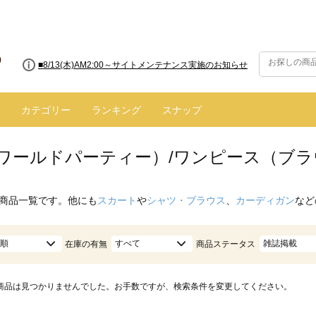
■8/13(木)AM2:00～サイトメンテナンス実施のお知らせ
■【お知らせ】ヤマト運輸の配送遅延・停止について
カテゴリー
ランキング
スナップ
.（ワールドパーティー）/ワンピース（ブラ
商品一覧です。他にも
スカート
や
シャツ・ブラウス
、
カーディガン
など
順
すべて
雑誌掲載
在庫の有無
商品ステータス
商品は見つかりませんでした。お手数ですが、検索条件を変更してください。