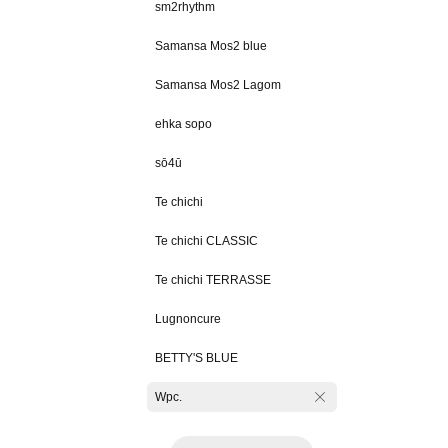
sm2rhythm
Samansa Mos2 blue
Samansa Mos2 Lagom
ehka sopo
sō4ū
Te chichi
Te chichi CLASSIC
Te chichi TERRASSE
Lugnoncure
BETTY'S BLUE
Wpc.