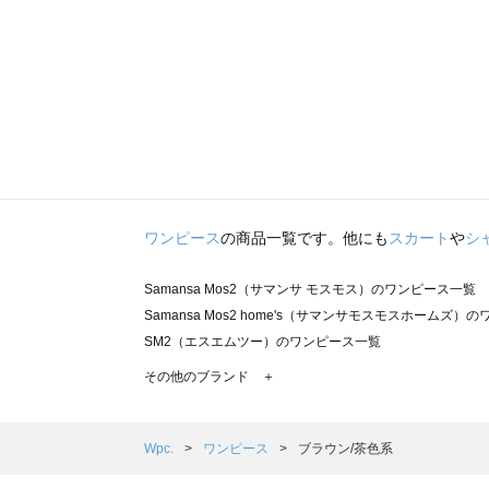
ワンピース
の商品一覧です。他にも
スカート
や
シ
Samansa Mos2（サマンサ モスモス）のワンピース一覧
Samansa Mos2 home's（サマンサモスモスホームズ）
SM2（エスエムツー）のワンピース一覧
TSUHARU by Samansa Mos2（ツハルバイサマンサ
その他のブランド ＋
sm2rhythm（サマンサモスモス リズム）のワンピース一覧
Samansa Mos2 blue（サマンサモスモス ブルー）のワ
Samansa Mos2 Lagom（サマンサモスモス ラーゴム
Wpc.
ワンピース
ブラウン/茶色系
ehka sopo（エヘカソポ）のワンピース一覧