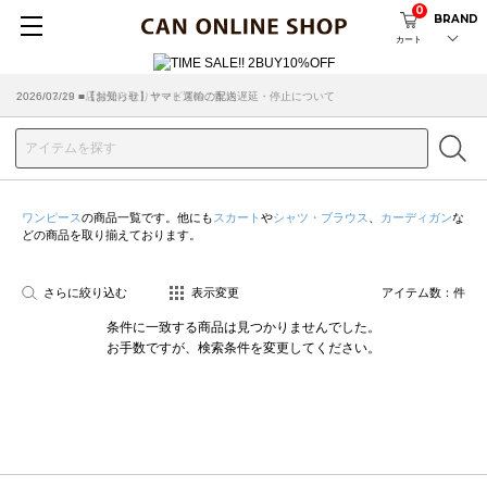
0
BRAND
カート
2026/07/29 ■【お知らせ】ヤマト運輸の配送遅延・停止について
2026/03/18 ■店舗受け取りサービスのご案内
ワンピース
の商品一覧です。他にも
スカート
や
シャツ・ブラウス
、
カーディガン
な
どの商品を取り揃えております。
さらに絞り込む
表示変更
アイテム数：
件
条件に一致する商品は見つかりませんでした。
お手数ですが、検索条件を変更してください。