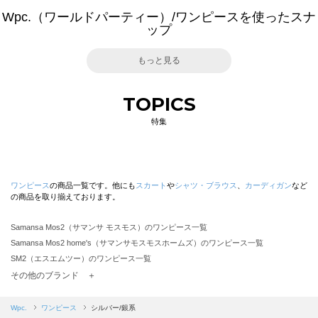
Wpc.（ワールドパーティー）/ワンピースを使ったスナ
ップ
もっと見る
TOPICS
特集
ワンピース
の商品一覧です。他にも
スカート
や
シャツ・ブラウス
、
カーディガン
など
の商品を取り揃えております。
Samansa Mos2（サマンサ モスモス）のワンピース一覧
Samansa Mos2 home's（サマンサモスモスホームズ）のワンピース一覧
SM2（エスエムツー）のワンピース一覧
TSUHARU by Samansa Mos2（ツハルバイサマンサモスモス）のワンピース一覧
その他のブランド ＋
sm2rhythm（サマンサモスモス リズム）のワンピース一覧
Samansa Mos2 blue（サマンサモスモス ブルー）のワンピース一覧
Wpc.
ワンピース
シルバー/銀系