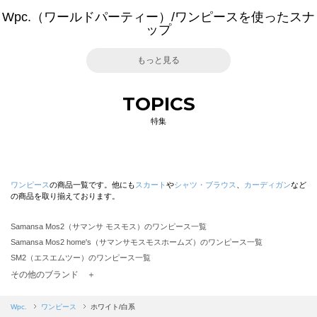
Wpc.（ワールドパーティー）/ワンピースを使ったスナ
ップ
もっと見る
TOPICS
特集
ワンピース
の商品一覧です。他にも
スカート
や
シャツ・ブラウス
、
カーディガン
など
の商品を取り揃えております。
Samansa Mos2（サマンサ モスモス）のワンピース一覧
Samansa Mos2 home's（サマンサモスモスホームズ）のワンピース一覧
SM2（エスエムツー）のワンピース一覧
TSUHARU by Samansa Mos2（ツハルバイサマンサモスモス）のワンピース一覧
その他のブランド ＋
sm2rhythm（サマンサモスモス リズム）のワンピース一覧
Samansa Mos2 blue（サマンサモスモス ブルー）のワンピース一覧
Wpc.
ワンピース
ホワイト/白系