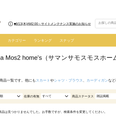
■8/13(木)AM2:00～サイトメンテナンス実施のお知らせ
カテゴリー
ランキング
スナップ
nsa Mos2 home's（サマンサモスモス
商品一覧です。他にも
スカート
や
シャツ・ブラウス
、
カーディガン
など
順
すべて
雑誌掲載
在庫の有無
商品ステータス
商品は見つかりませんでした。お手数ですが、検索条件を変更してください。