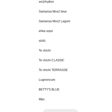
sm2rhythm
Samansa Mos2 blue
Samansa Mos2 Lagom
ehka sopo
sō4ū
Te chichi
Te chichi CLASSIC
Te chichi TERRASSE
Lugnoncure
BETTY'S BLUE
Wpc.