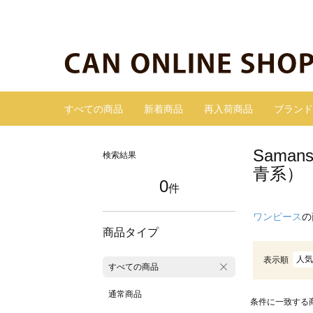
すべての商品
新着商品
再入荷商品
ブランド
Sama
検索結果
青系）
0
件
ワンピース
の
商品タイプ
人気
表示順
すべての商品
通常商品
条件に一致する