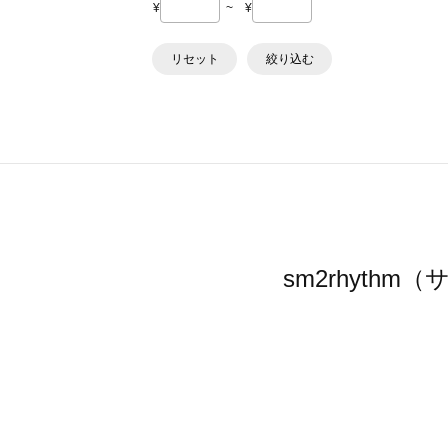
¥
~
¥
リセット
絞り込む
sm2rhyt