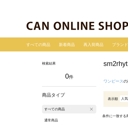
すべての商品
新着商品
再入荷商品
ブランド
sm2r
検索結果
0
件
ワンピース
の
商品タイプ
人気
表示順
すべての商品
条件に一致する
通常商品