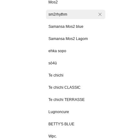
Mos2
sm2rhythm
Samansa Mos2 blue
Samansa Mos2 Lagom
ehka sopo
sō4ū
Te chichi
Te chichi CLASSIC
Te chichi TERRASSE
Lugnoncure
BETTY'S BLUE
Wpc.