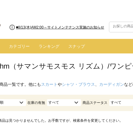
■8/13(木)AM2:00～サイトメンテナンス実施のお知らせ
カテゴリー
ランキング
スナップ
hythm（サマンサモスモス リズム）/ワ
商品一覧です。他にも
スカート
や
シャツ・ブラウス
、
カーディガン
など
順
すべて
すべて
在庫の有無
商品ステータス
商品は見つかりませんでした。お手数ですが、検索条件を変更してください。