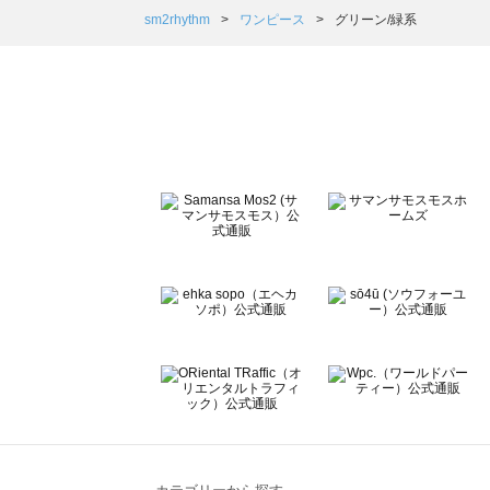
Samansa Mos2 Lagom（サマンサモスモス ラーゴム
sm2rhythm
ワンピース
グリーン/緑系
ehka sopo（エヘカソポ）のワンピース一覧
sō4ū（ソウフォーユー）のワンピース一覧
Te chichi（テチチ）のワンピース一覧
Te chichi CLASSIC（テチチ クラシック）のワンピース一
Te chichi TERRASSE（テチチ テラス）のワンピース一覧
Lugnoncure（ルノンキュール）のワンピース一覧
BETTY'S BLUE（べティーズブルー）のワンピース一覧
Wpc.（ワールドパーティー）のワンピース一覧