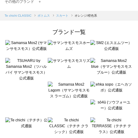
TSUHARU by Samansa Mos2（ツハルバイサマンサモスモス）のスカート一覧
その他のブランド ＋
sm2rhythm（サマンサモスモス リズム）のスカート一覧
Samansa Mos2 blue（サマンサモスモス ブルー）のスカート一覧
Te chichi CLASSIC
ボトムス
スカート
オレンジ/橙色系
Samansa Mos2 Lagom（サマンサモスモス ラーゴム）のスカート一覧
ehka sopo（エヘカソポ）のスカート一覧
ブランド一覧
sō4ū（ソウフォーユー）のスカート一覧
Te chichi（テチチ）のスカート一覧
Te chichi CLASSIC（テチチ クラシック）のスカート一覧
Te chichi TERRASSE（テチチ テラス）のスカート一覧
Lugnoncure（ルノンキュール）のスカート一覧
BETTY'S BLUE（べティーズブルー）のスカート一覧
Wpc.（ワールドパーティー）のスカート一覧