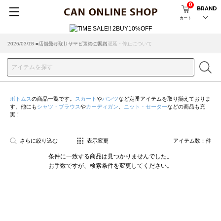
0
BRAND
カート
2026/07/29 ■【お知らせ】ヤマト運輸の配送遅延・停止について
2026/03/18 ■店舗受け取りサービスのご案内
ボトムス
の商品一覧です。
スカート
や
パンツ
など定番アイテムを取り揃えておりま
す。他にも
シャツ・ブラウス
や
カーディガン
、
ニット・セーター
などの商品も充
実！
さらに絞り込む
表示変更
アイテム数：
件
条件に一致する商品は見つかりませんでした。
お手数ですが、検索条件を変更してください。