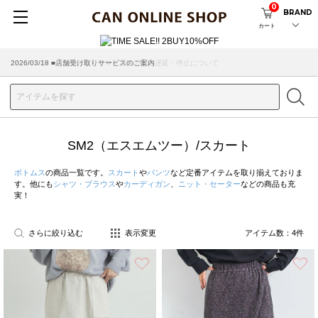
0
BRAND
カート
2026/03/18 ■店舗受け取りサービスのご案内
SM2（エスエムツー）/スカート
ボトムス
の商品一覧です。
スカート
や
パンツ
など定番アイテムを取り揃えておりま
す。他にも
シャツ・ブラウス
や
カーディガン
、
ニット・セーター
などの商品も充
実！
さらに絞り込む
表示変更
アイテム数：
4
件
お気に入り