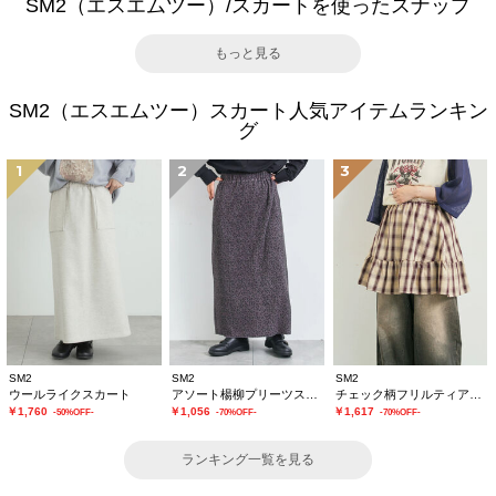
SM2（エスエムツー）/スカートを使ったスナップ
もっと見る
SM2（エスエムツー）スカート人気アイテムランキン
グ
1
2
3
SM2
SM2
SM2
ウールライクスカート
アソート楊柳プリーツスカート
チェック柄フリルティアードミニスカート
￥1,760
￥1,056
￥1,617
-50%OFF-
-70%OFF-
-70%OFF-
ランキング一覧を見る