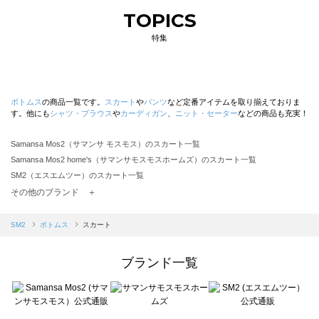
TOPICS
特集
ボトムス
の商品一覧です。
スカート
や
パンツ
など定番アイテムを取り揃えておりま
す。他にも
シャツ・ブラウス
や
カーディガン
、
ニット・セーター
などの商品も充実！
Samansa Mos2（サマンサ モスモス）のスカート一覧
Samansa Mos2 home's（サマンサモスモスホームズ）のスカート一覧
SM2（エスエムツー）のスカート一覧
TSUHARU by Samansa Mos2（ツハルバイサマンサモスモス）のスカート一覧
その他のブランド ＋
sm2rhythm（サマンサモスモス リズム）のスカート一覧
Samansa Mos2 blue（サマンサモスモス ブルー）のスカート一覧
SM2
ボトムス
スカート
Samansa Mos2 Lagom（サマンサモスモス ラーゴム）のスカート一覧
ehka sopo（エヘカソポ）のスカート一覧
ブランド一覧
sō4ū（ソウフォーユー）のスカート一覧
Te chichi（テチチ）のスカート一覧
Te chichi CLASSIC（テチチ クラシック）のスカート一覧
Te chichi TERRASSE（テチチ テラス）のスカート一覧