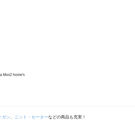
ィガン
、
ニット・セーター
などの商品も充実！