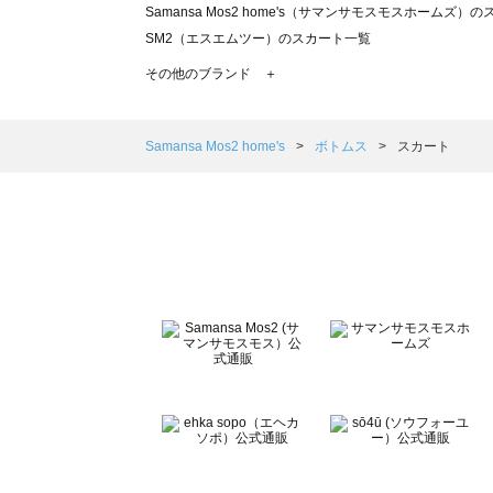
Samansa Mos2 home's（サマンサモスモスホームズ）
SM2（エスエムツー）のスカート一覧
TSUHARU by Samansa Mos2（ツハルバイサマンサ
その他のブランド ＋
sm2rhythm（サマンサモスモス リズム）のスカート一覧
Samansa Mos2 blue（サマンサモスモス ブルー）のス
Samansa Mos2 Lagom（サマンサモスモス ラーゴム）
Samansa Mos2 home's
ボトムス
スカート
ehka sopo（エヘカソポ）のスカート一覧
sō4ū（ソウフォーユー）のスカート一覧
Te chichi（テチチ）のスカート一覧
Te chichi CLASSIC（テチチ クラシック）のスカート一覧
Te chichi TERRASSE（テチチ テラス）のスカート一覧
Lugnoncure（ルノンキュール）のスカート一覧
BETTY'S BLUE（べティーズブルー）のスカート一覧
Wpc.（ワールドパーティー）のスカート一覧