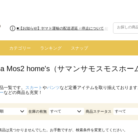
■8/13(木)AM2:00～サイトメンテナンス実施のお知らせ
■【お知らせ】ヤマト運輸の配送遅延・停止について
カテゴリー
ランキング
スナップ
nsa Mos2 home's（サマンサモスモス
品一覧です。
スカート
や
パンツ
など定番アイテムを取り揃えております
ー
などの商品も充実！
順
すべて
すべて
在庫の有無
商品ステータス
商品は見つかりませんでした。お手数ですが、検索条件を変更してください。