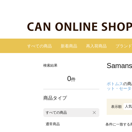
すべての商品
新着商品
再入荷商品
ブランド
Sama
検索結果
0
件
ボトムス
の商
ット・セータ
商品タイプ
人気
表示順
すべての商品
通常商品
条件に一致する