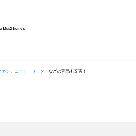
ィガン
、
ニット・セーター
などの商品も充実！