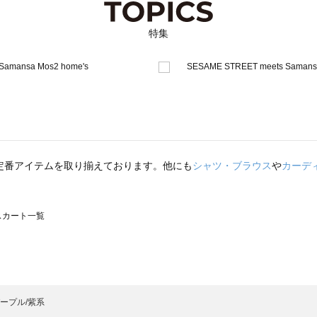
特集
定番アイテムを取り揃えております。他にも
シャツ・ブラウス
や
カーデ
のスカート一覧
モスモス）のスカート一覧
カート一覧
のスカート一覧
ープル/紫系