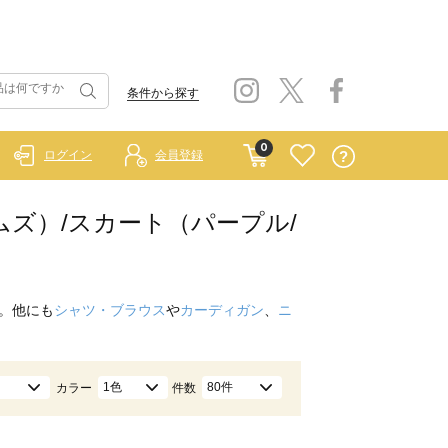
条件から探す
0
ログイン
会員登録
ホームズ）/スカート（パープル/
。他にも
シャツ・ブラウス
や
カーディガン
、
ニ
1色
80件
カラー
件数