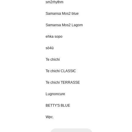
sm2rhythm
Samansa Mos2 blue
Samansa Mos2 Lagom
ehka sopo
sō4ū
Te chichi
Te chichi CLASSIC
Te chichi TERRASSE
Lugnoncure
BETTY'S BLUE
Wpc.