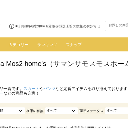
■8/13(木)AM2:00～サイトメンテナンス実施のお知らせ
カテゴリー
ランキング
スナップ
nsa Mos2 home's（サマンサモスモス
品一覧です。
スカート
や
パンツ
など定番アイテムを取り揃えております
ー
などの商品も充実！
順
すべて
すべて
在庫の有無
商品ステータス