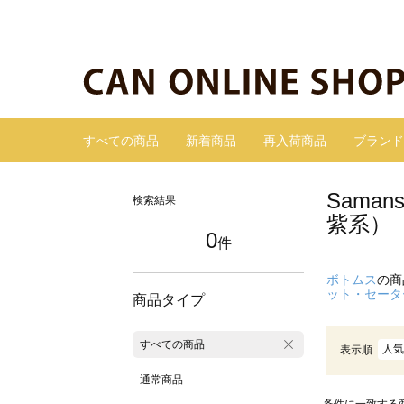
すべての商品
新着商品
再入荷商品
ブランド
Sama
検索結果
紫系）
0
件
ボトムス
の商
ット・セータ
商品タイプ
すべての商品
人気
表示順
通常商品