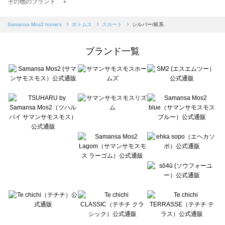
TSUHARU by Samansa Mos2（ツハルバイサマンサモスモス）のスカート一覧
その他のブランド ＋
sm2rhythm（サマンサモスモス リズム）のスカート一覧
Samansa Mos2 blue（サマンサモスモス ブルー）のスカート一覧
Samansa Mos2 home's
ボトムス
スカート
シルバー/銀系
Samansa Mos2 Lagom（サマンサモスモス ラーゴム）のスカート一覧
ehka sopo（エヘカソポ）のスカート一覧
ブランド一覧
sō4ū（ソウフォーユー）のスカート一覧
Te chichi（テチチ）のスカート一覧
Te chichi CLASSIC（テチチ クラシック）のスカート一覧
Te chichi TERRASSE（テチチ テラス）のスカート一覧
Lugnoncure（ルノンキュール）のスカート一覧
BETTY'S BLUE（べティーズブルー）のスカート一覧
Wpc.（ワールドパーティー）のスカート一覧