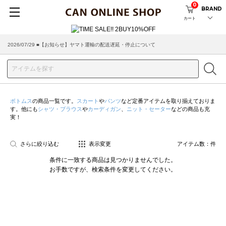
0
BRAND
カート
2026/07/29 ■【お知らせ】ヤマト運輸の配送遅延・停止について
ボトムス
の商品一覧です。
スカート
や
パンツ
など定番アイテムを取り揃えておりま
す。他にも
シャツ・ブラウス
や
カーディガン
、
ニット・セーター
などの商品も充
実！
さらに絞り込む
表示変更
アイテム数：
件
条件に一致する商品は見つかりませんでした。
お手数ですが、検索条件を変更してください。