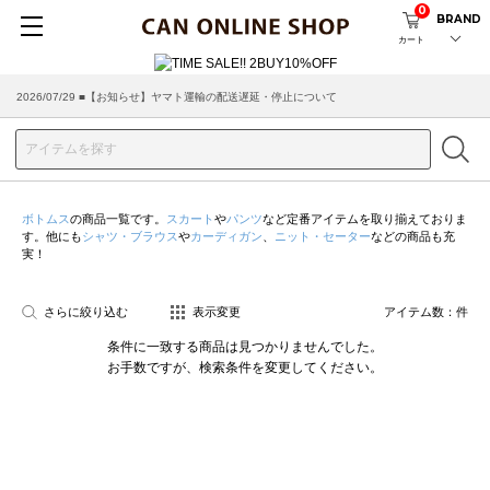
0
BRAND
カート
2026/07/29 ■【お知らせ】ヤマト運輸の配送遅延・停止について
2026/03/18 ■店舗受け取りサービスのご案内
ボトムス
の商品一覧です。
スカート
や
パンツ
など定番アイテムを取り揃えておりま
す。他にも
シャツ・ブラウス
や
カーディガン
、
ニット・セーター
などの商品も充
実！
さらに絞り込む
表示変更
アイテム数：
件
条件に一致する商品は見つかりませんでした。
お手数ですが、検索条件を変更してください。