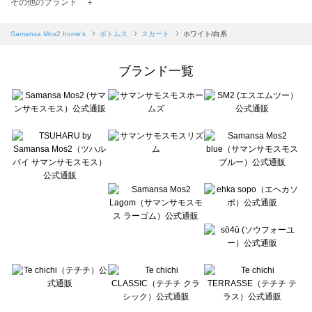
TSUHARU by Samansa Mos2（ツハルバイサマンサモスモス）のスカート一覧
その他のブランド ＋
sm2rhythm（サマンサモスモス リズム）のスカート一覧
Samansa Mos2 blue（サマンサモスモス ブルー）のスカート一覧
Samansa Mos2 home's
ボトムス
スカート
ホワイト/白系
Samansa Mos2 Lagom（サマンサモスモス ラーゴム）のスカート一覧
ehka sopo（エヘカソポ）のスカート一覧
ブランド一覧
sō4ū（ソウフォーユー）のスカート一覧
Te chichi（テチチ）のスカート一覧
Te chichi CLASSIC（テチチ クラシック）のスカート一覧
Te chichi TERRASSE（テチチ テラス）のスカート一覧
Lugnoncure（ルノンキュール）のスカート一覧
BETTY'S BLUE（べティーズブルー）のスカート一覧
Wpc.（ワールドパーティー）のスカート一覧