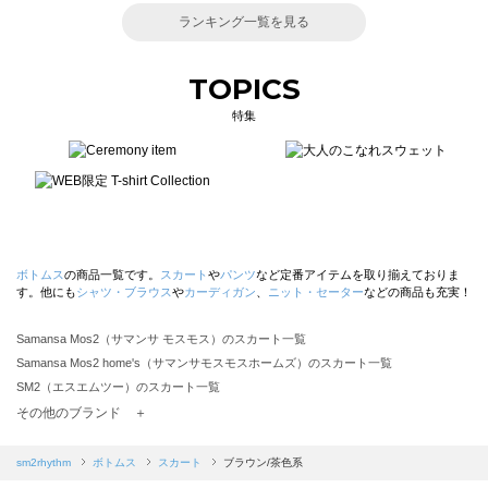
ランキング一覧を見る
TOPICS
特集
ボトムス
の商品一覧です。
スカート
や
パンツ
など定番アイテムを取り揃えておりま
す。他にも
シャツ・ブラウス
や
カーディガン
、
ニット・セーター
などの商品も充実！
Samansa Mos2（サマンサ モスモス）のスカート一覧
Samansa Mos2 home's（サマンサモスモスホームズ）のスカート一覧
SM2（エスエムツー）のスカート一覧
TSUHARU by Samansa Mos2（ツハルバイサマンサモスモス）のスカート一覧
その他のブランド ＋
sm2rhythm（サマンサモスモス リズム）のスカート一覧
Samansa Mos2 blue（サマンサモスモス ブルー）のスカート一覧
sm2rhythm
ボトムス
スカート
ブラウン/茶色系
Samansa Mos2 Lagom（サマンサモスモス ラーゴム）のスカート一覧