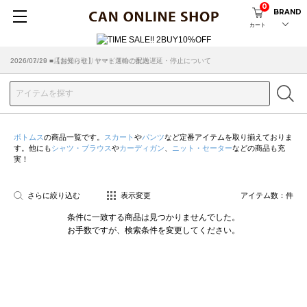
0
BRAND
カート
2026/07/29 ■【お知らせ】ヤマト運輸の配送遅延・停止について
2026/03/18 ■店舗受け取りサービスのご案内
ボトムス
の商品一覧です。
スカート
や
パンツ
など定番アイテムを取り揃えておりま
す。他にも
シャツ・ブラウス
や
カーディガン
、
ニット・セーター
などの商品も充
実！
さらに絞り込む
表示変更
アイテム数：
件
条件に一致する商品は見つかりませんでした。
お手数ですが、検索条件を変更してください。