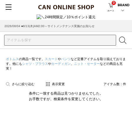
0
BRAND
カート
2026/08/04 ■8/13(木)AM2:00～サイトメンテナンス実施のお知らせ
ボトムス
の商品一覧です。
スカート
や
パンツ
など定番アイテムを取り揃えておりま
す。他にも
シャツ・ブラウス
や
カーディガン
、
ニット・セーター
などの商品も充
実！
さらに絞り込む
表示変更
アイテム数：
件
条件に一致する商品は見つかりませんでした。
お手数ですが、検索条件を変更してください。