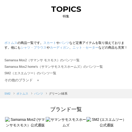
TOPICS
特集
ボトムス
の商品一覧です。
スカート
や
パンツ
など定番アイテムを取り揃えておりま
す。他にも
シャツ・ブラウス
や
カーディガン
、
ニット・セーター
などの商品も充実！
Samansa Mos2（サマンサ モスモス）のパンツ一覧
Samansa Mos2 home's（サマンサモスモスホームズ）のパンツ一覧
SM2（エスエムツー）のパンツ一覧
TSUHARU by Samansa Mos2（ツハルバイサマンサモスモス）のパンツ一覧
その他のブランド ＋
sm2rhythm（サマンサモスモス リズム）のパンツ一覧
Samansa Mos2 blue（サマンサモスモス ブルー）のパンツ一覧
SM2
ボトムス
パンツ
グリーン/緑系
Samansa Mos2 Lagom（サマンサモスモス ラーゴム）のパンツ一覧
ehka sopo（エヘカソポ）のパンツ一覧
ブランド一覧
sō4ū（ソウフォーユー）のパンツ一覧
Te chichi（テチチ）のパンツ一覧
Te chichi CLASSIC（テチチ クラシック）のパンツ一覧
Te chichi TERRASSE（テチチ テラス）のパンツ一覧