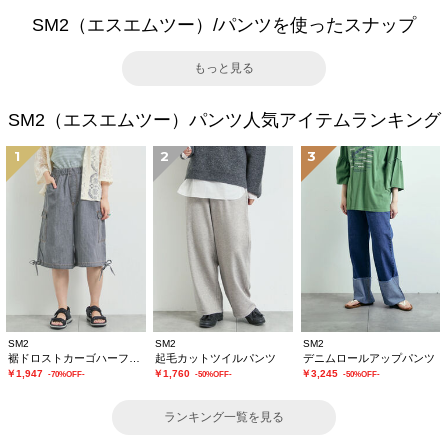
SM2（エスエムツー）/パンツを使ったスナップ
もっと見る
SM2（エスエムツー）パンツ人気アイテムランキング
1
2
3
SM2
SM2
SM2
裾ドロストカーゴハーフパンツ
起毛カットツイルパンツ
デニムロールアップパンツ
￥1,947
￥1,760
￥3,245
-70%OFF-
-50%OFF-
-50%OFF-
ランキング一覧を見る