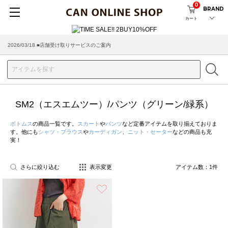
0
BRAND
カート
2026/03/18 ■店舗受け取りサービスのご案内
SM2（エスエムツー）/パンツ（グリーン/緑系）
ボトムス
の商品一覧です。
スカート
や
パンツ
など定番アイテムを取り揃えておりま
す。他にも
シャツ・ブラウス
や
カーディガン
、
ニット・セーター
などの商品も充
実！
さらに絞り込む
表示変更
アイテム数：
1
件
お気に入り