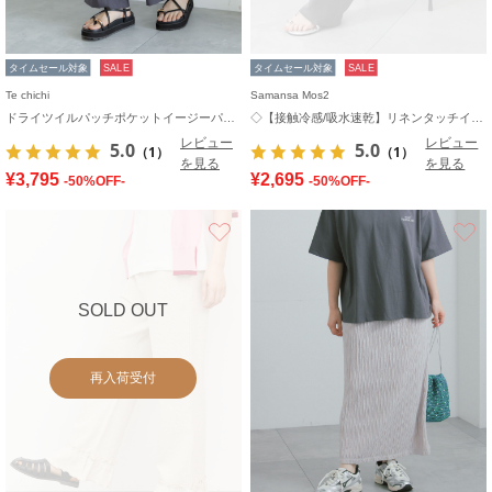
タイムセール対象
SALE
タイムセール対象
SALE
Te chichi
Samansa Mos2
ドライツイルパッチポケットイージーパンツ
◇【接触冷感/吸水速乾】リネンタッチイージーパンツ
レビュー
レビュー
5.0
5.0
（1）
（1）
を見る
を見る
¥3,795
¥2,695
-50%OFF-
-50%OFF-
お気に入り
SOLD OUT
再入荷受付