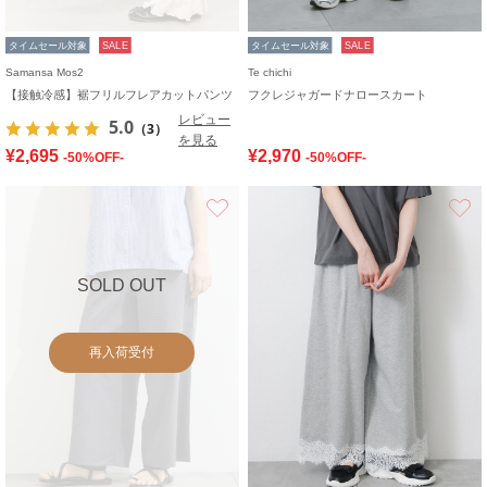
タイムセール対象
SALE
タイムセール対象
SALE
Samansa Mos2
Te chichi
【接触冷感】裾フリルフレアカットパンツ
フクレジャガードナロースカート
レビュー
5.0
（3）
を見る
¥2,695
¥2,970
-50%OFF-
-50%OFF-
お気に入り
SOLD OUT
再入荷受付