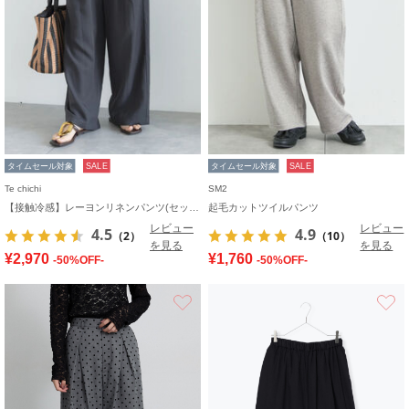
タイムセール対象
SALE
タイムセール対象
SALE
Te chichi
SM2
【接触冷感】レーヨンリネンパンツ(セットアップ可)
起毛カットツイルパンツ
レビュー
レビュー
4.5
4.9
（2）
（10）
を見る
を見る
¥2,970
¥1,760
-50%OFF-
-50%OFF-
お気に入り