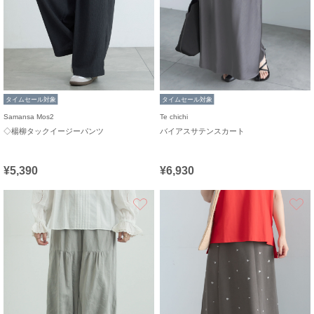
タイムセール対象
タイムセール対象
Samansa Mos2
Te chichi
◇楊柳タックイージーパンツ
バイアスサテンスカート
¥5,390
¥6,930
お気に入り