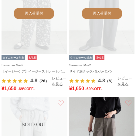
再入荷受付
再入荷受付
タイムセール対象
SALE
タイムセール対象
SALE
Samansa Mos2
Samansa Mos2
【イージーケア】イージーストレートパンツ
サイド深タックバレルパンツ
レビュー
レビュー
4.8
4.8
（26）
（8）
を見る
を見る
¥1,650
¥1,650
-69%OFF-
-69%OFF-
お気に入り
SOLD OUT