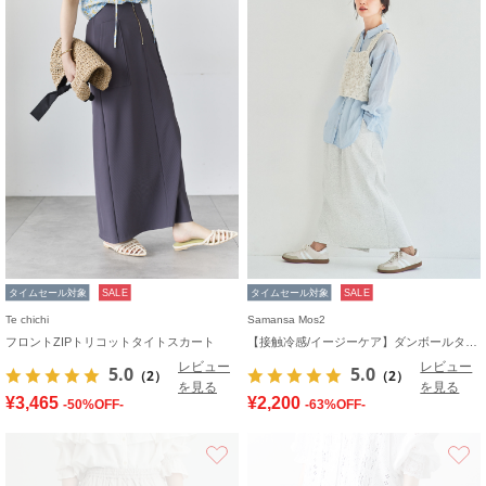
タイムセール対象
SALE
タイムセール対象
SALE
Te chichi
Samansa Mos2
フロントZIPトリコットタイトスカート
【接触冷感/イージーケア】ダンボールタイトスカート
レビュー
レビュー
5.0
5.0
（2）
（2）
を見る
を見る
¥3,465
¥2,200
-50%OFF-
-63%OFF-
お気に入り