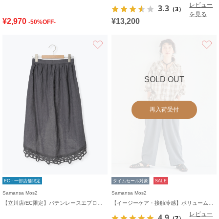
レビュー
3.3
（3）
を見る
¥2,970
¥13,200
-50%OFF-
お気に入り
SOLD OUT
再入荷受付
EC・一部店舗限定
タイムセール対象
SALE
Samansa Mos2
Samansa Mos2
【立川店/EC限定】バテンレースエプロンスカート
【イージーケア・接触冷感】ボリュームワイドパンツ
レビュー
4.9
（7）