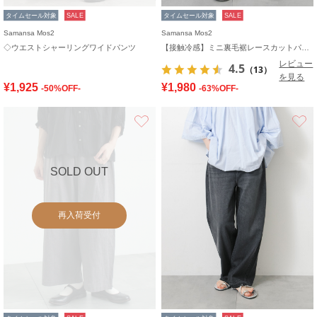
タイムセール対象
SALE
タイムセール対象
SALE
Samansa Mos2
Samansa Mos2
◇ウエストシャーリングワイドパンツ
【接触冷感】ミニ裏毛裾レースカットパンツ
レビュー
4.5
（13）
を見る
¥1,925
¥1,980
-50%OFF-
-63%OFF-
お気に入り
SOLD OUT
再入荷受付