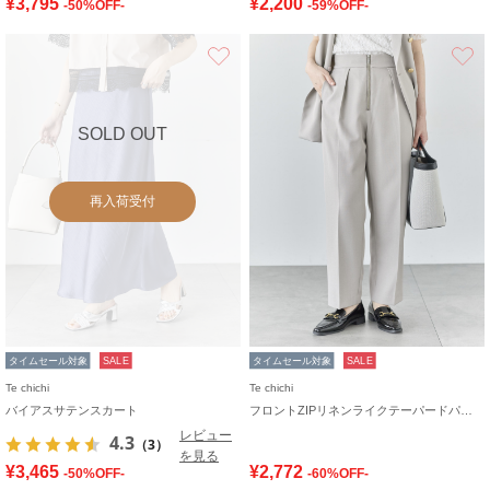
¥3,795
¥2,200
-50%OFF-
-59%OFF-
お気に入り
SOLD OUT
再入荷受付
タイムセール対象
SALE
タイムセール対象
SALE
Te chichi
Te chichi
バイアスサテンスカート
フロントZIPリネンライクテーパードパンツ(セットアップ可)
レビュー
4.3
（3）
を見る
¥3,465
¥2,772
-50%OFF-
-60%OFF-