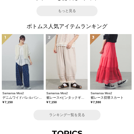
もっと見る
ボトムス人気アイテムランキング
1
2
3
Samansa Mos2
Samansa Mos2
Samansa Mos2
デニムワイドバレルパンツ〈WEB限定SS・XLサイズ〉
裾レース×ピンタックギャザーパンツ《限定カラーあり》
裾レース切替スカート
￥7,150
￥7,150
￥7,590
ランキング一覧を見る
TOPICS