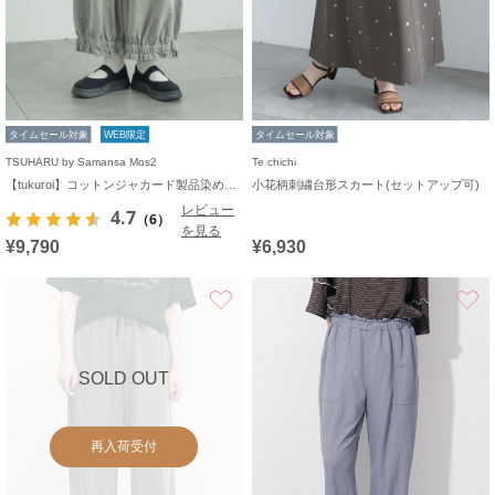
タイムセール対象
WEB限定
タイムセール対象
TSUHARU by Samansa Mos2
Te chichi
【tukuroi】コットンジャカード製品染め裾フリルパンツ《WEB限定》
小花柄刺繍台形スカート(セットアップ可)
レビュー
4.7
（6）
を見る
¥9,790
¥6,930
お気に入り
SOLD OUT
再入荷受付