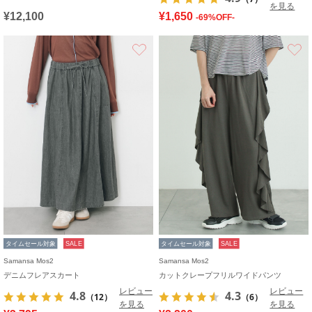
を見る
¥12,100
¥1,650
-69%OFF-
お気に入り
タイムセール対象
SALE
タイムセール対象
SALE
Samansa Mos2
Samansa Mos2
デニムフレアスカート
カットクレープフリルワイドパンツ
レビュー
レビュー
4.8
4.3
（12）
（6）
を見る
を見る