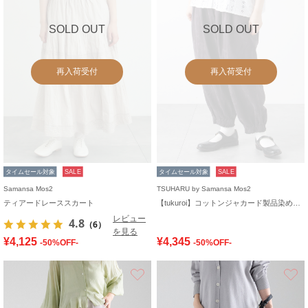
SOLD OUT
SOLD OUT
再入荷受付
再入荷受付
タイムセール対象
SALE
タイムセール対象
SALE
Samansa Mos2
TSUHARU by Samansa Mos2
ティアードレーススカート
【tukuroi】コットンジャカード製品染め裾ゴムパンツ
レビュー
4.8
（6）
を見る
¥4,125
¥4,345
-50%OFF-
-50%OFF-
お気に入り