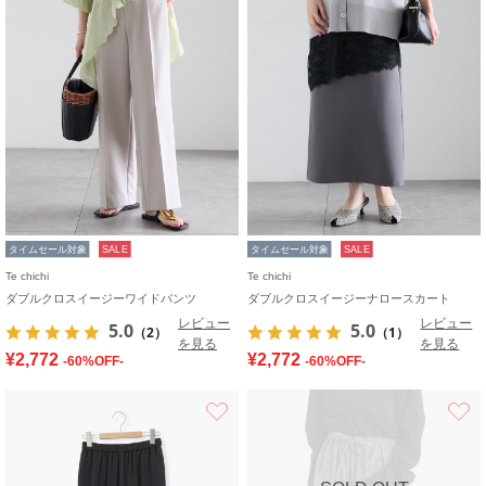
タイムセール対象
SALE
タイムセール対象
SALE
Te chichi
Te chichi
ダブルクロスイージーワイドパンツ
ダブルクロスイージーナロースカート
レビュー
レビュー
5.0
5.0
（2）
（1）
を見る
を見る
¥2,772
¥2,772
-60%OFF-
-60%OFF-
お気に入り