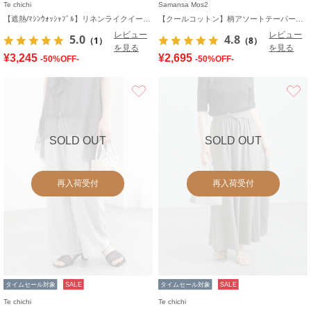
Te chichi
Samansa Mos2
【遮熱/ﾏｼﾝｳｫｯｼｬﾌﾞﾙ】リネンライクイージーワイドパンツ
【クールコットン】柄アソートテーパードパンツ
レビュー
レビュー
5.0
4.8
（1）
（8）
を見る
を見る
¥3,245
¥2,695
-50%OFF-
-50%OFF-
お気に入り
SOLD OUT
SOLD OUT
再入荷受付
再入荷受付
タイムセール対象
SALE
タイムセール対象
SALE
Te chichi
Te chichi