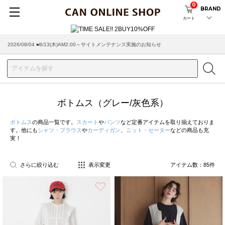
0
BRAND
カート
2026/07/29 ■【お知らせ】ヤマト運輸の配送遅延・停止について
ボトムス（グレー/灰色系）
ボトムス
の商品一覧です。
スカート
や
パンツ
など定番アイテムを取り揃えておりま
す。他にも
シャツ・ブラウス
や
カーディガン
、
ニット・セーター
などの商品も充
実！
さらに絞り込む
表示変更
アイテム数：
85
件
お気に入り