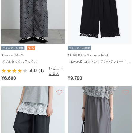
タイムセール対象
NEW
タイムセール対象
Samansa Mos2
TSUHARU by Samansa Mos2
ダブルタックスラックス
【tukuroi】コットンサテンバテンレースパンツ
レビュー
4.0
（1）
を見る
¥6,600
¥9,790
お気に入り