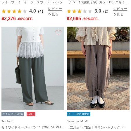
ライトウェイトイージースウェットパンツ
【ｲｰｼﾞｰｹｱ/接触冷感】カットロングセミフレアスカート
レビュー
レビュー
4.0
3.0
（4）
（2）
を見る
を見る
¥2,376
¥2,695
-60%OFF-
-50%OFF-
お気に入り
タイムセール対象
SALE
EC・一部店舗限定
Te chichi
Samansa Mos2
セミワイドイージーパンツ《2026 SUMMER LOOK item》
【立川店/EC限定】リネンヘムタックパンツ