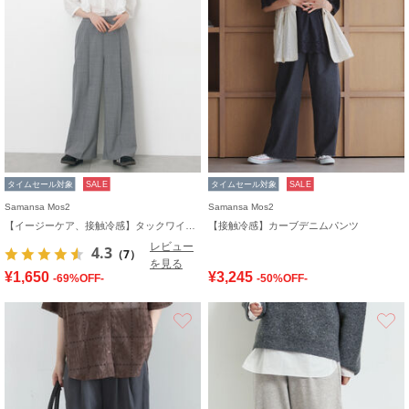
タイムセール対象
SALE
タイムセール対象
SALE
Samansa Mos2
Samansa Mos2
【イージーケア、接触冷感】タックワイドパンツ
【接触冷感】カーブデニムパンツ
レビュー
4.3
（7）
を見る
¥1,650
¥3,245
-69%OFF-
-50%OFF-
お気に入り