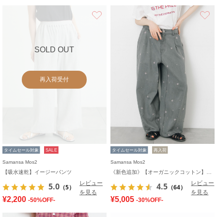
お気に入り
SOLD OUT
再入荷受付
タイムセール対象
SALE
タイムセール対象
再入荷
Samansa Mos2
Samansa Mos2
【吸水速乾】イージーパンツ
《新色追加》【オーガニックコットン】デニムバレルパンツ
レビュー
レビュー
5.0
4.5
（5）
（64）
を見る
を見る
¥2,200
¥5,005
-50%OFF-
-30%OFF-