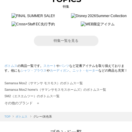
特集
特集一覧を見る
ボトムス
の商品一覧です。
スカート
や
パンツ
など定番アイテムを取り揃えておりま
す。他にも
シャツ・ブラウス
や
カーディガン
、
ニット・セーター
などの商品も充実！
Samansa Mos2（サマンサ モスモス）のボトムス一覧
Samansa Mos2 home's（サマンサモスモスホームズ）のボトムス一覧
SM2（エスエムツー）のボトムス一覧
TSUHARU by Samansa Mos2（ツハルバイサマンサモスモス）のボトムス一覧
その他のブランド ＋
sm2rhythm（サマンサモスモス リズム）のボトムス一覧
Samansa Mos2 blue（サマンサモスモス ブルー）のボトムス一覧
TOP
ボトムス
グレー/灰色系
Samansa Mos2 Lagom（サマンサモスモス ラーゴム）のボトムス一覧
ehka sopo（エヘカソポ）のボトムス一覧