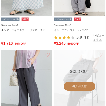
タイムセール対象
SALE
タイムセール対象
SALE
Samansa Mos2
Samansa Mos2
◆シアーバイアスチェックナロースカート
インドデニムコクーンパンツ
レビュー
3.8
（11）
を見る
¥1,716
¥3,245
-60%OFF-
-50%OFF-
お気に入り
SOLD OUT
再入荷受付