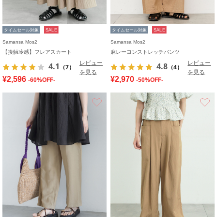
タイムセール対象
SALE
タイムセール対象
SALE
Samansa Mos2
Samansa Mos2
【接触冷感】フレアスカート
麻レーヨンストレッチパンツ
レビュー
レビュー
4.1
4.8
（7）
（4）
を見る
を見る
¥2,596
¥2,970
-60%OFF-
-50%OFF-
お気に入り