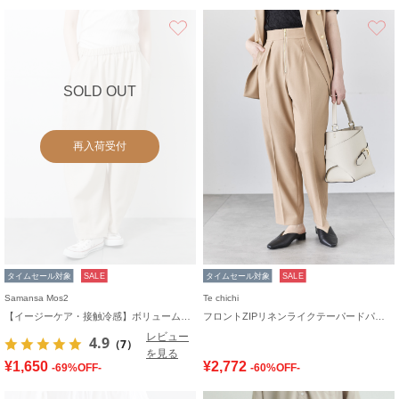
お気に入り
SOLD OUT
再入荷受付
タイムセール対象
SALE
タイムセール対象
SALE
Samansa Mos2
Te chichi
【イージーケア・接触冷感】ボリュームワイドパンツ
フロントZIPリネンライクテーパードパンツ(セットアップ可)
レビュー
4.9
（7）
を見る
¥1,650
¥2,772
-69%OFF-
-60%OFF-