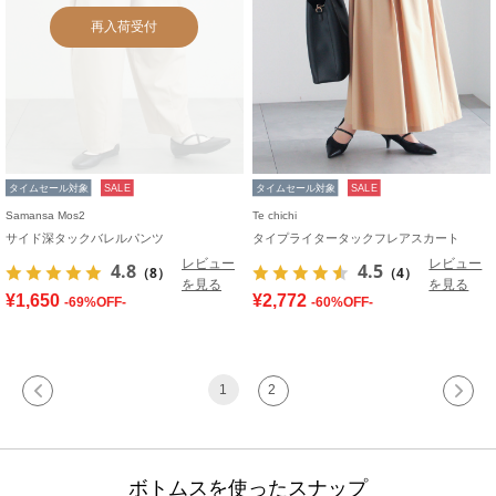
再入荷受付
タイムセール対象
SALE
タイムセール対象
SALE
Samansa Mos2
Te chichi
サイド深タックバレルパンツ
タイプライタータックフレアスカート
レビュー
レビュー
4.8
4.5
（8）
（4）
を見る
を見る
¥1,650
¥2,772
-69%OFF-
-60%OFF-
1
2
ボトムスを使ったスナップ