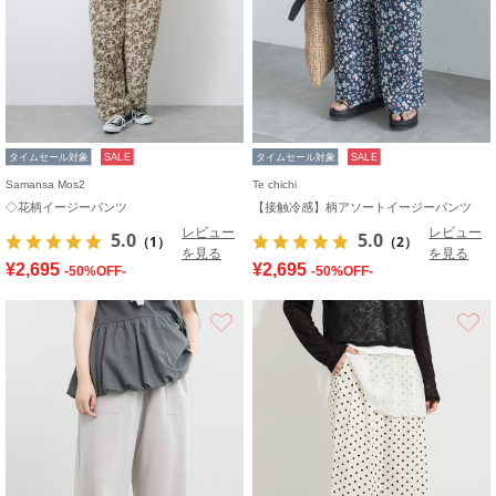
タイムセール対象
SALE
タイムセール対象
SALE
Samansa Mos2
Te chichi
◇花柄イージーパンツ
【接触冷感】柄アソートイージーパンツ
レビュー
レビュー
5.0
5.0
（1）
（2）
を見る
を見る
¥2,695
¥2,695
-50%OFF-
-50%OFF-
お気に入り