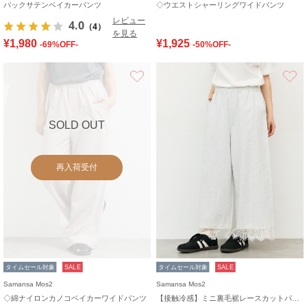
バックサテンベイカーパンツ
◇ウエストシャーリングワイドパンツ
レビュー
4.0
（4）
を見る
¥1,980
¥1,925
-69%OFF-
-50%OFF-
お気に入り
SOLD OUT
再入荷受付
タイムセール対象
SALE
タイムセール対象
SALE
Samansa Mos2
Samansa Mos2
◇綿ナイロンカノコベイカーワイドパンツ
【接触冷感】ミニ裏毛裾レースカットパンツ