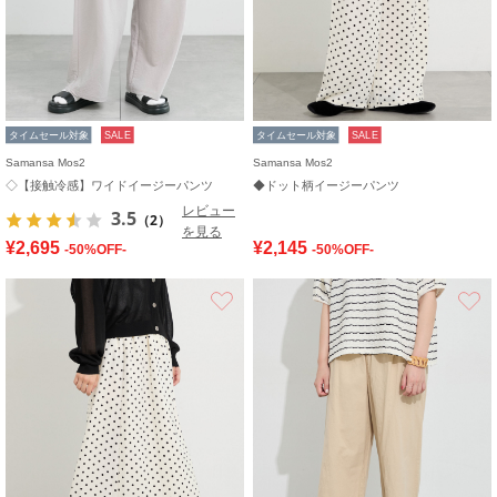
タイムセール対象
SALE
タイムセール対象
SALE
Samansa Mos2
Samansa Mos2
◇【接触冷感】ワイドイージーパンツ
◆ドット柄イージーパンツ
レビュー
3.5
（2）
を見る
¥2,695
¥2,145
-50%OFF-
-50%OFF-
お気に入り