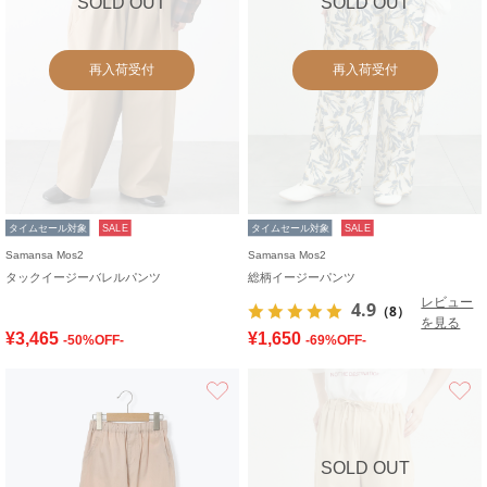
SOLD OUT
SOLD OUT
再入荷受付
再入荷受付
タイムセール対象
SALE
タイムセール対象
SALE
Samansa Mos2
Samansa Mos2
タックイージーバレルパンツ
総柄イージーパンツ
レビュー
4.9
（8）
を見る
¥3,465
¥1,650
-50%OFF-
-69%OFF-
お気に入り
SOLD OUT