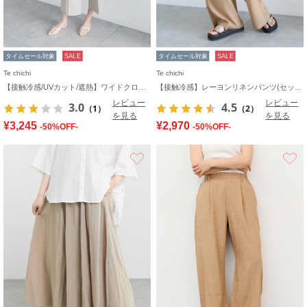
タイムセール対象
SALE
タイムセール対象
SALE
Te chichi
Te chichi
【接触冷感/UVカット/遮熱】ワイドクロップトパンツ
【接触冷感】レーヨンリネンパンツ(セットアップ可)
レビュー
レビュー
3.0
4.5
（1）
（2）
を見る
を見る
¥3,245
¥2,970
-50%OFF-
-50%OFF-
お気に入り