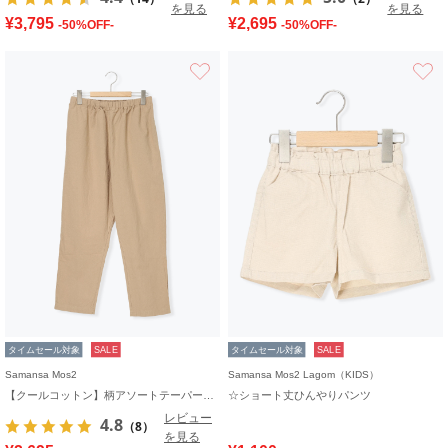
を見る
を見る
¥3,795
¥2,695
-50%OFF-
-50%OFF-
お気に入り
タイムセール対象
SALE
タイムセール対象
SALE
Samansa Mos2
Samansa Mos2 Lagom（KIDS）
【クールコットン】柄アソートテーパードパンツ
☆ショート丈ひんやりパンツ
レビュー
4.8
（8）
を見る