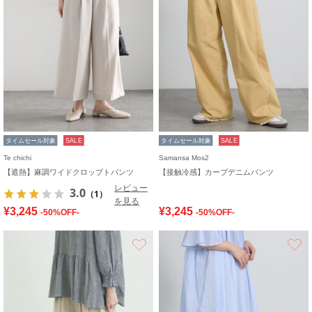
タイムセール対象
SALE
タイムセール対象
SALE
Te chichi
Samansa Mos2
【遮熱】麻調ワイドクロップトパンツ
【接触冷感】カーブデニムパンツ
レビュー
3.0
（1）
を見る
¥3,245
¥3,245
-50%OFF-
-50%OFF-
お気に入り