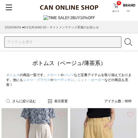
0
BRAND
カート
2026/07/29 ■【お知らせ】ヤマト運輸の配送遅延・停止について
ボトムス（ベージュ/薄茶系）
ボトムス
の商品一覧です。
スカート
や
パンツ
など定番アイテムを取り揃えておりま
す。他にも
シャツ・ブラウス
や
カーディガン
、
ニット・セーター
などの商品も充
実！
さらに絞り込む
表示変更
アイテム数：
90
件
お気に入り