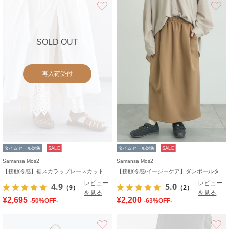
お気に入り
SOLD OUT
再入荷受付
タイムセール対象
SALE
タイムセール対象
SALE
Samansa Mos2
Samansa Mos2
【接触冷感】裾スカラップレースカットペチパンツ
【接触冷感/イージーケア】ダンボールタイトスカート
レビュー
レビュー
4.9
5.0
（9）
（2）
を見る
を見る
¥2,695
¥2,200
-50%OFF-
-63%OFF-
お気に入り