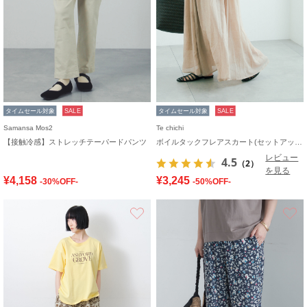
タイムセール対象
SALE
タイムセール対象
SALE
Samansa Mos2
Te chichi
【接触冷感】ストレッチテーパードパンツ
ボイルタックフレアスカート(セットアップ可)
レビュー
4.5
（2）
を見る
¥4,158
¥3,245
-30%OFF-
-50%OFF-
お気に入り