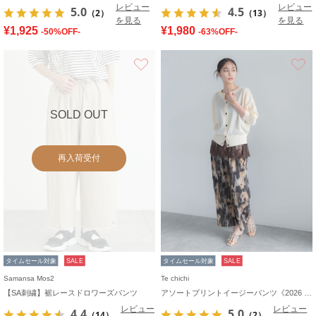
レビュー
レビュー
5.0
4.5
（2）
（13）
を見る
を見る
¥1,925
¥1,980
-50%OFF-
-63%OFF-
お気に入り
SOLD OUT
再入荷受付
タイムセール対象
SALE
タイムセール対象
SALE
Samansa Mos2
Te chichi
【SA刺繍】裾レースドロワーズパンツ
アソートプリントイージーパンツ《2026 SUMMER LOOK item》
レビュー
レビュー
4.4
5.0
（14）
（2）