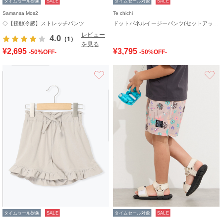
タイムセール対象
SALE
タイムセール対象
SALE
Samansa Mos2
Te chichi
◇【接触冷感】ストレッチパンツ
ドットパネルイージーパンツ(セットアップ可)
レビュー
4.0
（1）
を見る
¥2,695
¥3,795
-50%OFF-
-50%OFF-
お気に入り
タイムセール対象
SALE
タイムセール対象
SALE