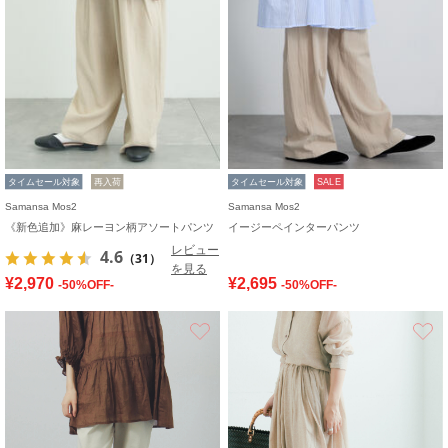
タイムセール対象
再入荷
タイムセール対象
SALE
Samansa Mos2
Samansa Mos2
《新色追加》麻レーヨン柄アソートパンツ
イージーペインターパンツ
レビュー
4.6
（31）
を見る
¥2,970
¥2,695
-50%OFF-
-50%OFF-
お気に入り