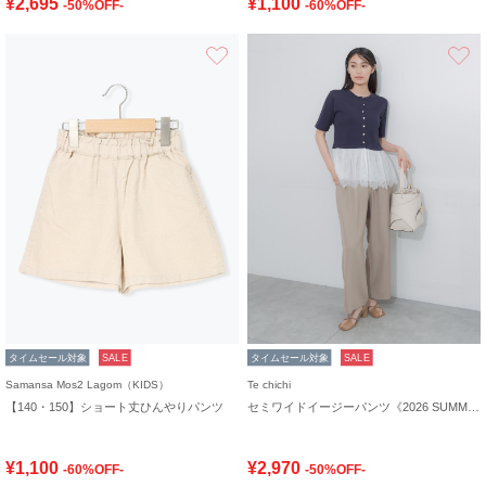
¥2,695
¥1,100
-50%OFF-
-60%OFF-
お気に入り
タイムセール対象
SALE
タイムセール対象
SALE
Samansa Mos2 Lagom（KIDS）
Te chichi
【140・150】ショート丈ひんやりパンツ
セミワイドイージーパンツ《2026 SUMMER LOOK item》
¥1,100
¥2,970
-60%OFF-
-50%OFF-