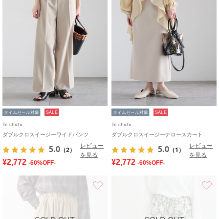
タイムセール対象
SALE
タイムセール対象
SALE
Te chichi
Te chichi
ダブルクロスイージーワイドパンツ
ダブルクロスイージーナロースカート
レビュー
レビュー
5.0
5.0
（2）
（1）
を見る
を見る
¥2,772
¥2,772
-60%OFF-
-60%OFF-
お気に入り