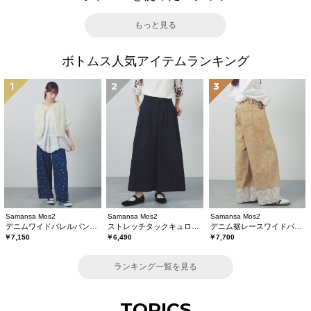
もっと見る
ボトムス人気アイテムランキング
1
2
3
Samansa Mos2
Samansa Mos2
Samansa Mos2
デニムワイドバレルパンツ〈WEB限定SS・XLサイズ〉
ストレッチタックキュロットパンツ
デニム裾レースワイドパンツ
￥7,150
￥6,490
￥7,700
ランキング一覧を見る
TOPICS