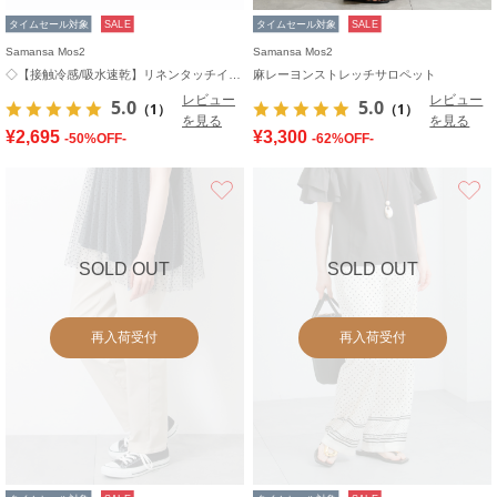
タイムセール対象
SALE
タイムセール対象
SALE
Samansa Mos2
Samansa Mos2
◇【接触冷感/吸水速乾】リネンタッチイージーパンツ
麻レーヨンストレッチサロペット
レビュー
レビュー
5.0
5.0
（1）
（1）
を見る
を見る
¥2,695
¥3,300
-50%OFF-
-62%OFF-
お気に入り
SOLD OUT
SOLD OUT
再入荷受付
再入荷受付