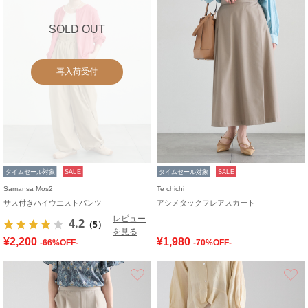
SOLD OUT
再入荷受付
タイムセール対象
SALE
タイムセール対象
SALE
Samansa Mos2
Te chichi
サス付きハイウエストパンツ
アシメタックフレアスカート
レビュー
4.2
（5）
を見る
¥2,200
¥1,980
-66%OFF-
-70%OFF-
お気に入り