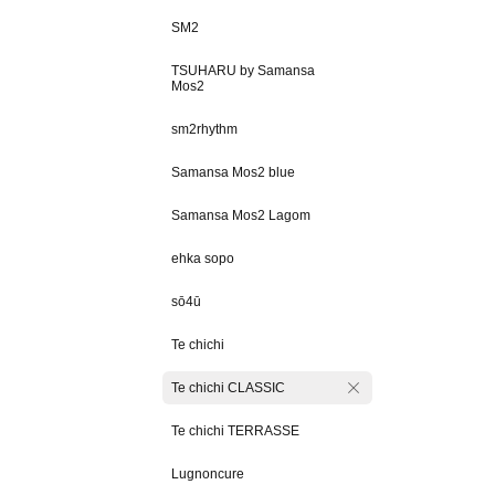
SM2
TSUHARU by Samansa
Mos2
sm2rhythm
Samansa Mos2 blue
Samansa Mos2 Lagom
ehka sopo
sō4ū
Te chichi
Te chichi CLASSIC
Te chichi TERRASSE
Lugnoncure