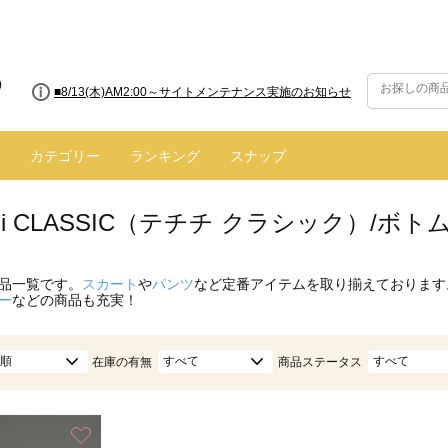
■8/13(木)AM2:00～サイトメンテナンス実施のお知らせ
カテゴリー
ランキング
スナップ
hichi CLASSIC（テチチ クラシック）/
品一覧です。
スカート
や
パンツ
など定番アイテムを取り揃えております
ー
などの商品も充実！
順
すべて
すべて
在庫の有無
商品ステータス
お気に入り