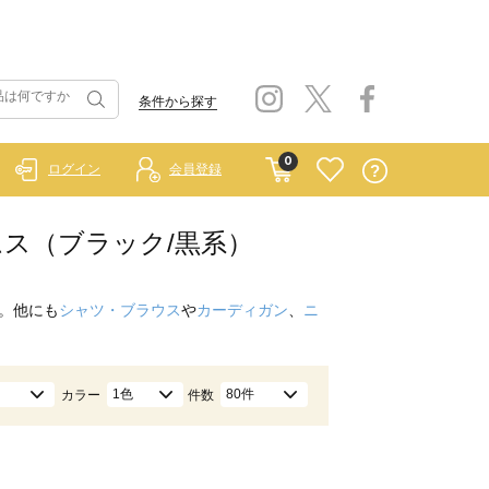
条件から探す
0
ログイン
会員登録
ボトムス（ブラック/黒系）
。他にも
シャツ・ブラウス
や
カーディガン
、
ニ
1色
80件
カラー
件数