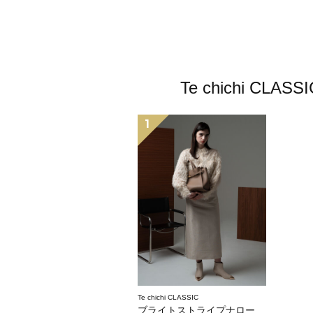
Te chichi
1
Te chichi CLASSIC
ブライトストライプナロースカート《2025winter catalog item》