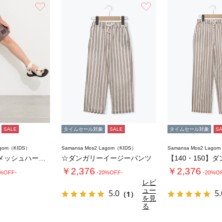
お気に入り
お気に入り
SALE
タイムセール対象
SALE
タイムセール対象
S
agom（KIDS）
Samansa Mos2 Lagom（KIDS）
Samansa Mos2 Lago
【接触冷感】メッシュハーフパンツ
☆ダンガリーイージーパンツ
￥2,376
￥2,376
0%OFF-
-20%OFF-
-20%O
レビ
ュー
5.0
5.
（1）
を見
る