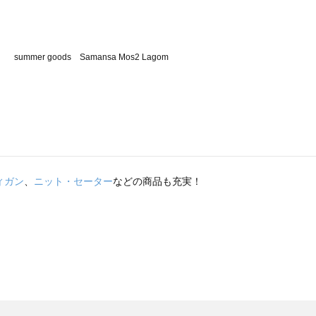
ィガン
、
ニット・セーター
などの商品も充実！