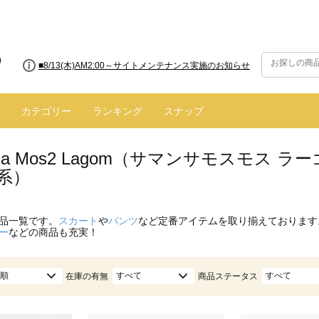
■8/13(木)AM2:00～サイトメンテナンス実施のお知らせ
カテゴリー
ランキング
スナップ
nsa Mos2 Lagom（サマンサモスモス
系）
品一覧です。
スカート
や
パンツ
など定番アイテムを取り揃えております
ー
などの商品も充実！
順
すべて
すべて
在庫の有無
商品ステータス