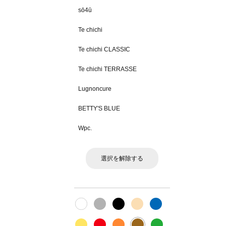
sō4ū
Te chichi
Te chichi CLASSIC
Te chichi TERRASSE
Lugnoncure
BETTY'S BLUE
Wpc.
選択を解除する