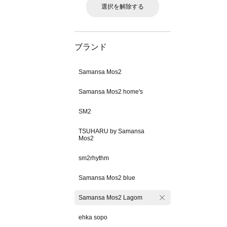
選択を解除する
ブランド
Samansa Mos2
Samansa Mos2 home's
SM2
TSUHARU by Samansa
Mos2
sm2rhythm
Samansa Mos2 blue
Samansa Mos2 Lagom
ehka sopo