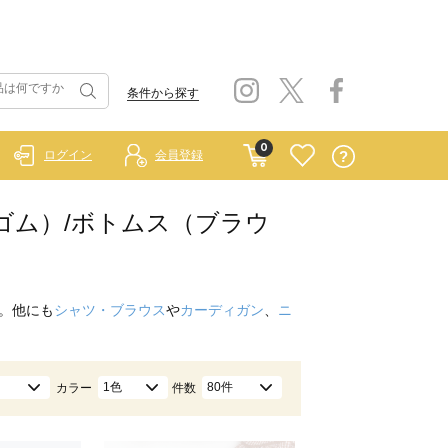
条件から探す
0
ログイン
会員登録
 ラーゴム）/ボトムス（ブラウ
。他にも
シャツ・ブラウス
や
カーディガン
、
ニ
1色
80件
カラー
件数