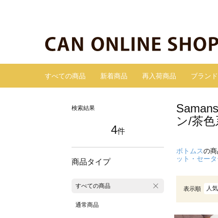
すべての商品
新着商品
再入荷商品
ブランド
Sama
検索結果
ン/茶色
4
件
ボトムス
の商
ット・セータ
商品タイプ
すべての商品
人気
表示順
通常商品