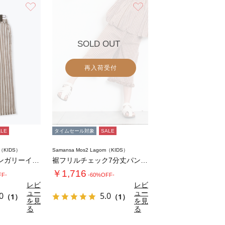
お気に入り
お気に入り
SOLD OUT
再入荷受付
ALE
タイムセール対象
SALE
m（KIDS）
Samansa Mos2 Lagom（KIDS）
【140・150】ダンガリーイージーパンツ
裾フリルチェック7分丈パンツ(セットアップ可…
￥1,716
FF-
-60%OFF-
レビ
レビ
ュー
ュー
0
5.0
（1）
（1）
を見
を見
る
る