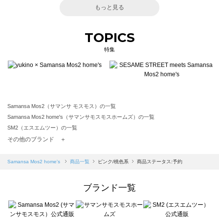
もっと見る
TOPICS
特集
Samansa Mos2（サマンサ モスモス）の一覧
Samansa Mos2 home's（サマンサモスモスホームズ）の一覧
SM2（エスエムツー）の一覧
TSUHARU by Samansa Mos2（ツハルバイサマンサモスモス）の一覧
その他のブランド ＋
sm2rhythm（サマンサモスモス リズム）の一覧
Samansa Mos2 blue（サマンサモスモス ブルー）の一覧
Samansa Mos2 home's
商品一覧
ピンク/桃色系
商品ステータス:予約
Samansa Mos2 Lagom（サマンサモスモス ラーゴム）の一覧
ehka sopo（エヘカソポ）の一覧
ブランド一覧
sō4ū（ソウフォーユー）の一覧
Te chichi（テチチ）の一覧
Te chichi CLASSIC（テチチ クラシック）の一覧