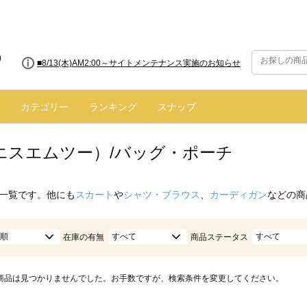
■8/13(木)AM2:00～サイトメンテナンス実施のお知らせ
カテゴリー
ランキング
スナップ
（エスエムツー）/バッグ・ポーチ
一覧です。他にも
スカート
や
シャツ・ブラウス
、
カーディガン
などの商
順
すべて
すべて
在庫の有無
商品ステータス
商品は見つかりませんでした。お手数ですが、検索条件を変更してください。