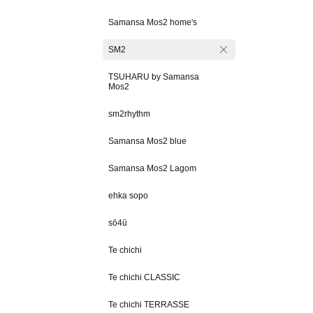
Samansa Mos2 home's
SM2
TSUHARU by Samansa
Mos2
sm2rhythm
Samansa Mos2 blue
Samansa Mos2 Lagom
ehka sopo
sō4ū
Te chichi
Te chichi CLASSIC
Te chichi TERRASSE