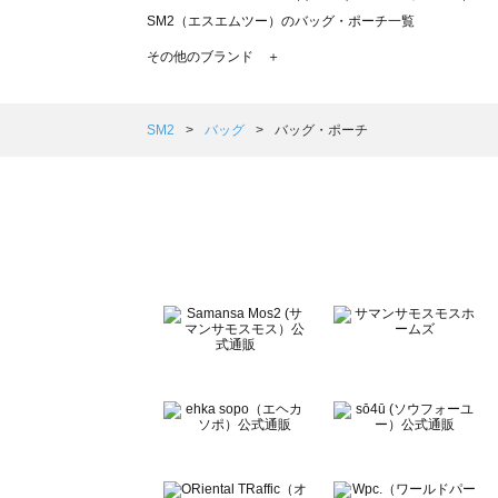
SM2（エスエムツー）のバッグ・ポーチ一覧
TSUHARU by Samansa Mos2（ツハルバイサマン
その他のブランド ＋
sm2rhythm（サマンサモスモス リズム）のバッグ・ポー
Samansa Mos2 blue（サマンサモスモス ブルー）のバ
Samansa Mos2 Lagom（サマンサモスモス ラーゴム
SM2
バッグ
バッグ・ポーチ
ehka sopo（エヘカソポ）のバッグ・ポーチ一覧
sō4ū（ソウフォーユー）のバッグ・ポーチ一覧
Te chichi（テチチ）のバッグ・ポーチ一覧
Te chichi CLASSIC（テチチ クラシック）のバッグ・ポ
Te chichi TERRASSE（テチチ テラス）のバッグ・ポー
Lugnoncure（ルノンキュール）のバッグ・ポーチ一覧
BETTY'S BLUE（べティーズブルー）のバッグ・ポーチ一
Wpc.（ワールドパーティー）のバッグ・ポーチ一覧