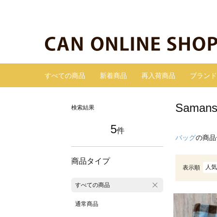
すべての商品
新着商品
再入荷商品
ブランド
Sama
検索結果
5
件
バッグ
の商品
商品タイプ
人気
表示順
すべての商品
通常商品