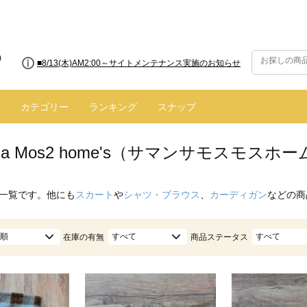
■8/13(木)AM2:00～サイトメンテナンス実施のお知らせ
カテゴリー
ランキング
スナップ
nsa Mos2 home's（サマンサモスモス
一覧です。他にも
スカート
や
シャツ・ブラウス
、
カーディガン
などの商
順
すべて
すべて
在庫の有無
商品ステータス
お気に入り
お気に入り