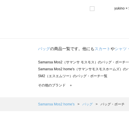
バッグ
の商品一覧です。他にも
スカート
や
シャツ
Samansa Mos2（サマンサ モスモス）のバッグ・ポーチ
Samansa Mos2 home's（サマンサモスモスホームズ
SM2（エスエムツー）のバッグ・ポーチ一覧
TSUHARU by Samansa Mos2（ツハルバイサマン
その他のブランド ＋
sm2rhythm（サマンサモスモス リズム）のバッグ・ポー
Samansa Mos2 blue（サマンサモスモス ブルー）のバ
Samansa Mos2 Lagom（サマンサモスモス ラーゴム
Samansa Mos2 home's
バッグ
バッグ・ポーチ
ehka sopo（エヘカソポ）のバッグ・ポーチ一覧
sō4ū（ソウフォーユー）のバッグ・ポーチ一覧
Te chichi（テチチ）のバッグ・ポーチ一覧