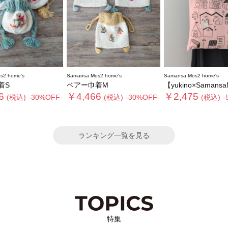
s2 home's
Samansa Mos2 home's
Samansa Mos2 home's
着S
ベアー巾着M
【yukino×SamansaMos2home’s
6
￥4,466
￥2,475
(税込)
-30%OFF-
(税込)
-30%OFF-
(税込)
-
ランキング一覧を見る
特集