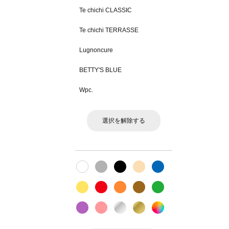
Te chichi CLASSIC
Te chichi TERRASSE
Lugnoncure
BETTY'S BLUE
Wpc.
選択を解除する