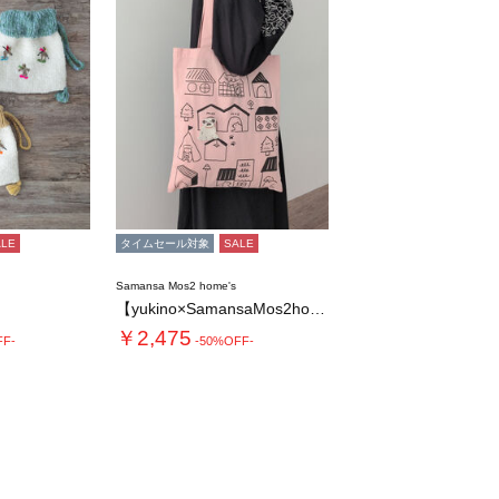
ALE
タイムセール対象
SALE
Samansa Mos2 home's
【yukino×SamansaMos2hom…
￥2,475
FF-
-50%OFF-