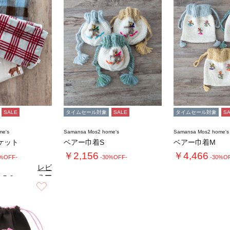
SALE
タイムセール対象
SALE
タイムセール対象
S
me's
Samansa Mos2 home's
Samansa Mos2 home's
ケット
ベアー巾着S
ベアー巾着M
￥2,156
￥4,466
0%OFF-
-30%OFF-
-30%O
レビ
ュー
5.0
（4）
を見
お気に入り
る