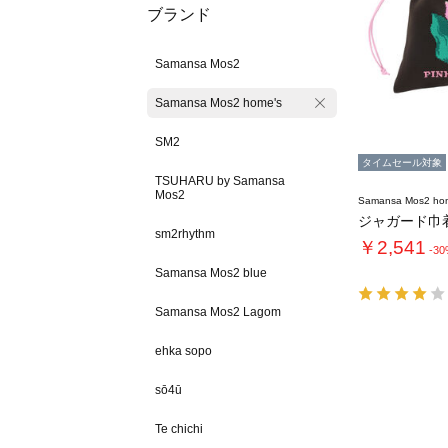
ブランド
Samansa Mos2
Samansa Mos2 home's
SM2
タイムセール対象
TSUHARU by Samansa
Mos2
Samansa Mos2 ho
ジャガード巾
sm2rhythm
￥2,541
-3
Samansa Mos2 blue
Samansa Mos2 Lagom
ehka sopo
sō4ū
Te chichi