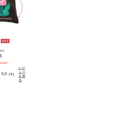
SALE
me's
着
0%OFF-
レビ
ュー
4.0
（1）
を見
る