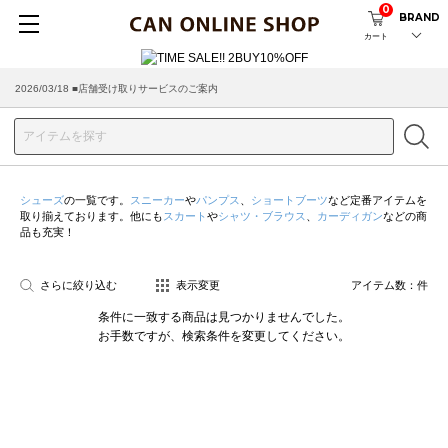
0
BRAND
カート
2026/03/18 ■店舗受け取りサービスのご案内
シューズ
の一覧です。
スニーカー
や
パンプス
、
ショートブーツ
など定番アイテムを
取り揃えております。他にも
スカート
や
シャツ・ブラウス
、
カーディガン
などの商
品も充実！
さらに絞り込む
表示変更
アイテム数：
件
条件に一致する商品は見つかりませんでした。
お手数ですが、検索条件を変更してください。