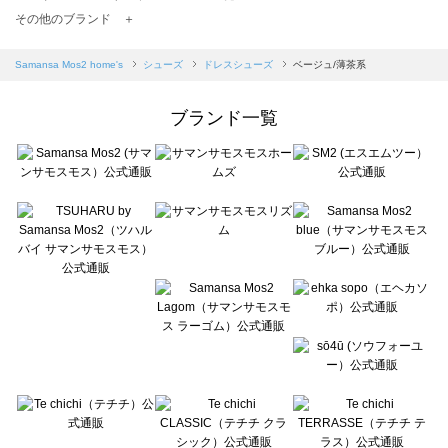
TSUHARU by Samansa Mos2（ツハルバイサマンサモスモス）のドレスシューズ一覧
その他のブランド ＋
sm2rhythm（サマンサモスモス リズム）のドレスシューズ一覧
Samansa Mos2 blue（サマンサモスモス ブルー）のドレスシューズ一覧
Samansa Mos2 home's
シューズ
ドレスシューズ
ベージュ/薄茶系
Samansa Mos2 Lagom（サマンサモスモス ラーゴム）のドレスシューズ一覧
ehka sopo（エヘカソポ）のドレスシューズ一覧
ブランド一覧
sō4ū（ソウフォーユー）のドレスシューズ一覧
Te chichi（テチチ）のドレスシューズ一覧
Te chichi CLASSIC（テチチ クラシック）のドレスシューズ一覧
Te chichi TERRASSE（テチチ テラス）のドレスシューズ一覧
Lugnoncure（ルノンキュール）のドレスシューズ一覧
BETTY'S BLUE（べティーズブルー）のドレスシューズ一覧
Wpc.（ワールドパーティー）のドレスシューズ一覧