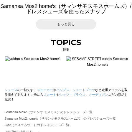
Samansa Mos2 home's（サマンサモスモスホームズ）/
ドレスシューズを使ったスナップ
もっと見る
TOPICS
特集
シューズ
の一覧です。
スニーカー
や
パンプス
、
ショートブーツ
など定番アイテムを取
り揃えております。他にも
スカート
や
シャツ・ブラウス
、
カーディガン
などの商品も
充実！
Samansa Mos2（サマンサ モスモス）のドレスシューズ一覧
Samansa Mos2 home's（サマンサモスモスホームズ）のドレスシューズ一覧
SM2（エスエムツー）のドレスシューズ一覧
TSUHARU by Samansa Mos2（ツハルバイサマンサモスモス）のドレスシューズ一覧
その他のブランド ＋