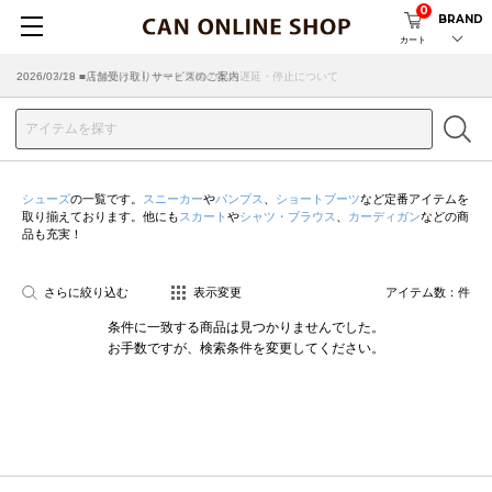
0
BRAND
カート
2026/07/29 ■【お知らせ】ヤマト運輸の配送遅延・停止について
2026/03/18 ■店舗受け取りサービスのご案内
シューズ
の一覧です。
スニーカー
や
パンプス
、
ショートブーツ
など定番アイテムを
取り揃えております。他にも
スカート
や
シャツ・ブラウス
、
カーディガン
などの商
品も充実！
さらに絞り込む
表示変更
アイテム数：
件
条件に一致する商品は見つかりませんでした。
お手数ですが、検索条件を変更してください。