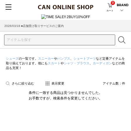
0
BRAND
カート
2026/03/18 ■店舗受け取りサービスのご案内
シューズ
の一覧です。
スニーカー
や
パンプス
、
ショートブーツ
など定番アイテムを
取り揃えております。他にも
スカート
や
シャツ・ブラウス
、
カーディガン
などの商
品も充実！
さらに絞り込む
表示変更
アイテム数：
件
条件に一致する商品は見つかりませんでした。
お手数ですが、検索条件を変更してください。