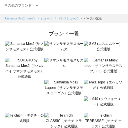
TSUHARU by Samansa Mos2（ツハルバイサマンサモスモス）のドレスシューズ一覧
その他のブランド ＋
sm2rhythm（サマンサモスモス リズム）のドレスシューズ一覧
Samansa Mos2 blue（サマンサモスモス ブルー）のドレスシューズ一覧
Samansa Mos2 home's
シューズ
ドレスシューズ
パープル/紫系
Samansa Mos2 Lagom（サマンサモスモス ラーゴム）のドレスシューズ一覧
ehka sopo（エヘカソポ）のドレスシューズ一覧
ブランド一覧
sō4ū（ソウフォーユー）のドレスシューズ一覧
Te chichi（テチチ）のドレスシューズ一覧
Te chichi CLASSIC（テチチ クラシック）のドレスシューズ一覧
Te chichi TERRASSE（テチチ テラス）のドレスシューズ一覧
Lugnoncure（ルノンキュール）のドレスシューズ一覧
BETTY'S BLUE（べティーズブルー）のドレスシューズ一覧
Wpc.（ワールドパーティー）のドレスシューズ一覧