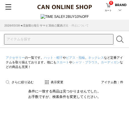
0
BRAND
カート
2026/07/29 ■【お知らせ】ヤマト運輸の配送遅延・停止について
2026/03/18 ■店舗受け取りサービスのご案内
アクセサリー
の一覧です。
ハット・帽子
や
ピアス・指輪
、
ネックレス
など定番アイ
テムを取り揃えております。他にも
スカート
や
シャツ・ブラウス
、
カーディガン
な
どの商品も充実！
さらに絞り込む
表示変更
アイテム数：
件
条件に一致する商品は見つかりませんでした。
お手数ですが、検索条件を変更してください。