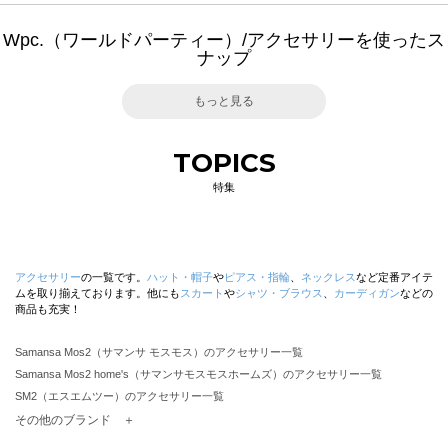
Wpc.（ワールドパーティー）/アクセサリーを使ったス
ナップ
もっと見る
TOPICS
特集
アクセサリー
の一覧です。
ハット・帽子
や
ピアス・指輪
、
ネックレス
など定番アイテ
ムを取り揃えております。他にも
スカート
や
シャツ・ブラウス
、
カーディガン
などの
商品も充実！
Samansa Mos2（サマンサ モスモス）のアクセサリー一覧
Samansa Mos2 home's（サマンサモスモスホームズ）のアクセサリー一覧
SM2（エスエムツー）のアクセサリー一覧
TSUHARU by Samansa Mos2（ツハルバイサマンサモスモス）のアクセサリー一覧
その他のブランド ＋
sm2rhythm（サマンサモスモス リズム）のアクセサリー一覧