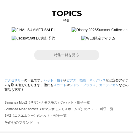
TOPICS
特集
特集一覧を見る
アクセサリー
の一覧です。
ハット・帽子
や
ピアス・指輪
、
ネックレス
など定番アイテ
ムを取り揃えております。他にも
スカート
や
シャツ・ブラウス
、
カーディガン
などの
商品も充実！
Samansa Mos2（サマンサ モスモス）のハット・帽子一覧
Samansa Mos2 home's（サマンサモスモスホームズ）のハット・帽子一覧
SM2（エスエムツー）のハット・帽子一覧
TSUHARU by Samansa Mos2（ツハルバイサマンサモスモス）のハット・帽子一覧
その他のブランド ＋
sm2rhythm（サマンサモスモス リズム）のハット・帽子一覧