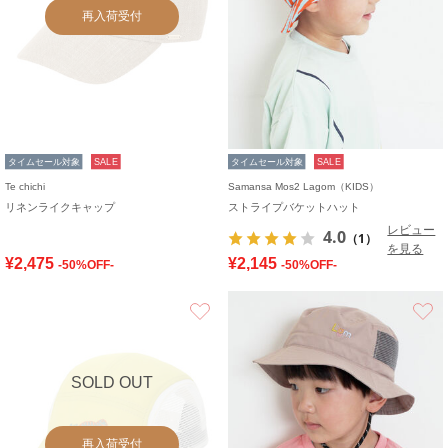
再入荷受付
タイムセール対象
SALE
タイムセール対象
SALE
Te chichi
Samansa Mos2 Lagom（KIDS）
リネンライクキャップ
ストライプバケットハット
レビュー
4.0
（1）
を見る
¥2,475
¥2,145
-50%OFF-
-50%OFF-
お気に入り
SOLD OUT
再入荷受付