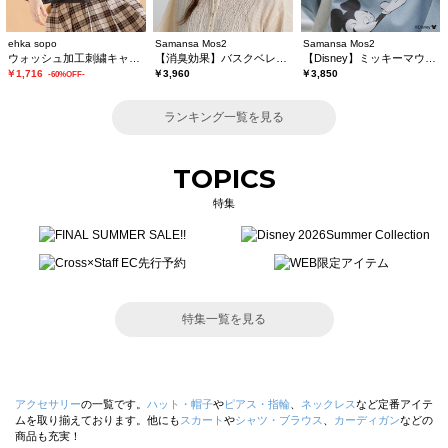
ehka sopo
Samansa Mos2
Samansa Mos2
ウォッシュ加工刺繍キャップ
【消臭効果】バスクベレー帽
【Disney】ミッキーマウス/刺繍キャップ
￥1,716
￥3,960
￥3,850
-60%OFF-
ランキング一覧を見る
TOPICS
特集
特集一覧を見る
アクセサリー
の一覧です。
ハット・帽子
や
ピアス・指輪
、
ネックレス
など定番アイテ
ムを取り揃えております。他にも
スカート
や
シャツ・ブラウス
、
カーディガン
などの
商品も充実！