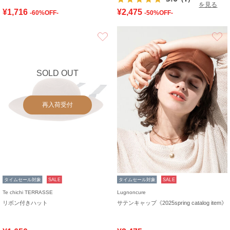
を見る
¥1,716
¥2,475
-60%OFF-
-50%OFF-
お気に入り
SOLD OUT
再入荷受付
タイムセール対象
SALE
タイムセール対象
SALE
Te chichi TERRASSE
Lugnoncure
リボン付きハット
サテンキャップ《2025spring catalog item》