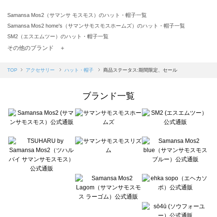
Samansa Mos2（サマンサ モスモス）のハット・帽子一覧
Samansa Mos2 home's（サマンサモスモスホームズ）のハット・帽子一覧
SM2（エスエムツー）のハット・帽子一覧
TSUHARU by Samansa Mos2（ツハルバイサマンサモスモス）のハット・帽子一覧
その他のブランド ＋
sm2rhythm（サマンサモスモス リズム）のハット・帽子一覧
Samansa Mos2 blue（サマンサモスモス ブルー）のハット・帽子一覧
TOP
アクセサリー
ハット・帽子
商品ステータス:期間限定、セール
Samansa Mos2 Lagom（サマンサモスモス ラーゴム）のハット・帽子一覧
ehka sopo（エヘカソポ）のハット・帽子一覧
ブランド一覧
sō4ū（ソウフォーユー）のハット・帽子一覧
Te chichi（テチチ）のハット・帽子一覧
Te chichi CLASSIC（テチチ クラシック）のハット・帽子一覧
Te chichi TERRASSE（テチチ テラス）のハット・帽子一覧
Lugnoncure（ルノンキュール）のハット・帽子一覧
BETTY'S BLUE（べティーズブルー）のハット・帽子一覧
Wpc.（ワールドパーティー）のハット・帽子一覧