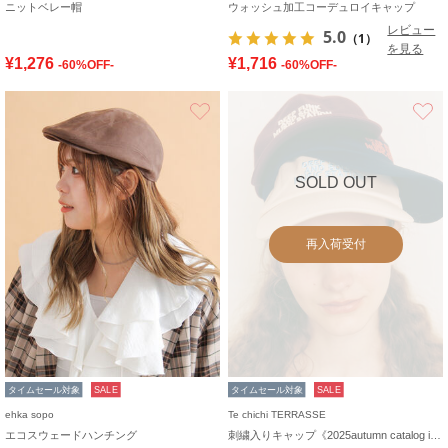
ニットベレー帽
ウォッシュ加工コーデュロイキャップ
レビュー
5.0
（1）
を見る
¥1,276
¥1,716
-60%OFF-
-60%OFF-
お気に入り
SOLD OUT
再入荷受付
タイムセール対象
SALE
タイムセール対象
SALE
ehka sopo
Te chichi TERRASSE
エコスウェードハンチング
刺繍入りキャップ《2025autumn catalog item》