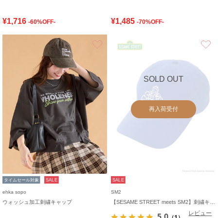
¥1,716
¥1,485
-60%OFF-
-70%OFF-
お気に入り
SOLD OUT
再入荷受付
タイムセール対象
SALE
SALE
ehka sopo
SM2
ウォッシュ加工刺繍キャップ
【SESAME STREET meets SM2】刺繍キャップ
レビュー
5.0
（1）