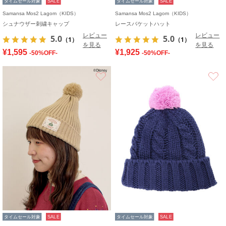
タイムセール対象
SALE
タイムセール対象
SALE
Samansa Mos2 Lagom（KIDS）
Samansa Mos2 Lagom（KIDS）
シュナウザー刺繍キャップ
レースバケットハット
レビュー
レビュー
5.0
5.0
（1）
（1）
を見る
を見る
¥1,595
¥1,925
-50%OFF-
-50%OFF-
お気に入り
タイムセール対象
SALE
タイムセール対象
SALE