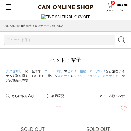
0
BRAND
カート
2026/08/04 ■8/13(木)AM2:00～サイトメンテナンス実施のお知らせ
2026/03/18 ■店舗受け取りサービスのご案内
ハット・帽子
アクセサリー
の一覧です。
ハット・帽子
や
ピアス・指輪
、
ネックレス
など定番アイ
テムを取り揃えております。他にも
スカート
や
シャツ・ブラウス
、
カーディガン
な
どの商品も充実！
さらに絞り込む
表示変更
アイテム数：
32
件
お気に入り
SOLD OUT
SOLD OUT