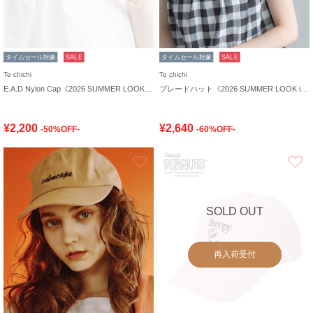
タイムセール対象
SALE
タイムセール対象
SALE
Te chichi
Te chichi
E.A.D Nylon Cap《2026 SUMMER LOOK item》
ブレードハット《2026 SUMMER LOOK item》
¥2,200
¥2,640
-50%OFF-
-60%OFF-
お気に入り
SOLD OUT
再入荷受付