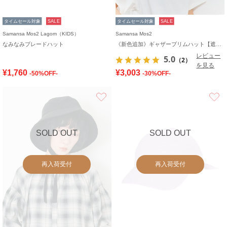
タイムセール対象
SALE
タイムセール対象
SALE
Samansa Mos2 Lagom（KIDS）
Samansa Mos2
なみなみブレードハット
《新色追加》ギャザーブリムハット【遮熱/消臭効果】
レビュー
5.0
（2）
を見る
¥1,760
¥3,003
-50%OFF-
-30%OFF-
お気に入り
SOLD OUT
SOLD OUT
再入荷受付
再入荷受付