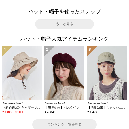
ハット・帽子を使ったスナップ
もっと見る
ハット・帽子人気アイテムランキング
1
2
3
Samansa Mos2
Samansa Mos2
Samansa Mos2
《新色追加》ギャザーブリムハット【遮熱/消臭効果】
【消臭効果】バスクベレー帽
【消臭効果】ウォッシュ加工キャップ
￥3,003
￥3,960
￥3,300
-30%OFF-
ランキング一覧を見る