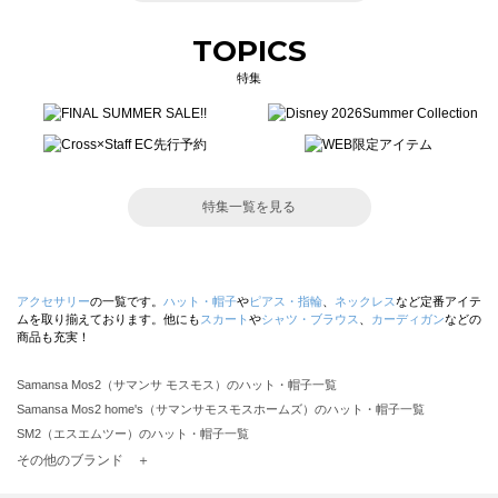
TOPICS
特集
特集一覧を見る
アクセサリー
の一覧です。
ハット・帽子
や
ピアス・指輪
、
ネックレス
など定番アイテ
ムを取り揃えております。他にも
スカート
や
シャツ・ブラウス
、
カーディガン
などの
商品も充実！
Samansa Mos2（サマンサ モスモス）のハット・帽子一覧
Samansa Mos2 home's（サマンサモスモスホームズ）のハット・帽子一覧
SM2（エスエムツー）のハット・帽子一覧
TSUHARU by Samansa Mos2（ツハルバイサマンサモスモス）のハット・帽子一覧
その他のブランド ＋
sm2rhythm（サマンサモスモス リズム）のハット・帽子一覧