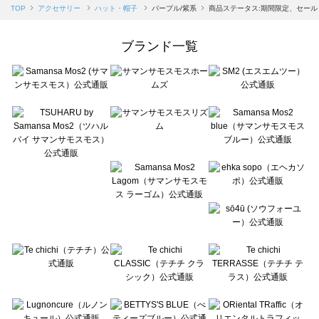
Samansa Mos2 blue（サマンサモスモス ブルー）のハット・帽子一覧
TOP
アクセサリー
ハット・帽子
パープル/紫系
商品ステータス:期間限定、セール
Samansa Mos2 Lagom（サマンサモスモス ラーゴム）のハット・帽子一覧
ehka sopo（エヘカソポ）のハット・帽子一覧
ブランド一覧
sō4ū（ソウフォーユー）のハット・帽子一覧
Te chichi（テチチ）のハット・帽子一覧
Te chichi CLASSIC（テチチ クラシック）のハット・帽子一覧
Te chichi TERRASSE（テチチ テラス）のハット・帽子一覧
Lugnoncure（ルノンキュール）のハット・帽子一覧
BETTY'S BLUE（べティーズブルー）のハット・帽子一覧
Wpc.（ワールドパーティー）のハット・帽子一覧