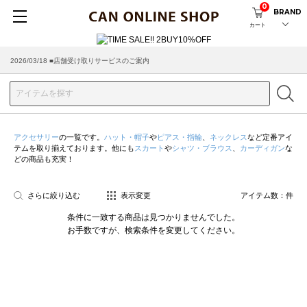
0
BRAND
カート
2026/03/18 ■店舗受け取りサービスのご案内
アクセサリー
の一覧です。
ハット・帽子
や
ピアス・指輪
、
ネックレス
など定番アイ
テムを取り揃えております。他にも
スカート
や
シャツ・ブラウス
、
カーディガン
な
どの商品も充実！
さらに絞り込む
表示変更
アイテム数：
件
条件に一致する商品は見つかりませんでした。
お手数ですが、検索条件を変更してください。