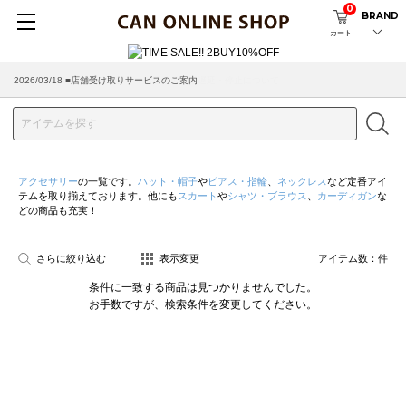
0
BRAND
カート
2026/03/18 ■店舗受け取りサービスのご案内
アクセサリー
の一覧です。
ハット・帽子
や
ピアス・指輪
、
ネックレス
など定番アイ
テムを取り揃えております。他にも
スカート
や
シャツ・ブラウス
、
カーディガン
な
どの商品も充実！
さらに絞り込む
表示変更
アイテム数：
件
条件に一致する商品は見つかりませんでした。
お手数ですが、検索条件を変更してください。