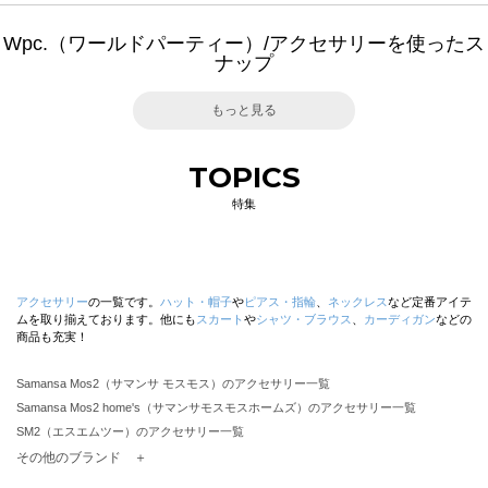
Wpc.（ワールドパーティー）/アクセサリーを使ったス
ナップ
もっと見る
TOPICS
特集
アクセサリー
の一覧です。
ハット・帽子
や
ピアス・指輪
、
ネックレス
など定番アイテ
ムを取り揃えております。他にも
スカート
や
シャツ・ブラウス
、
カーディガン
などの
商品も充実！
Samansa Mos2（サマンサ モスモス）のアクセサリー一覧
Samansa Mos2 home's（サマンサモスモスホームズ）のアクセサリー一覧
SM2（エスエムツー）のアクセサリー一覧
TSUHARU by Samansa Mos2（ツハルバイサマンサモスモス）のアクセサリー一覧
その他のブランド ＋
sm2rhythm（サマンサモスモス リズム）のアクセサリー一覧