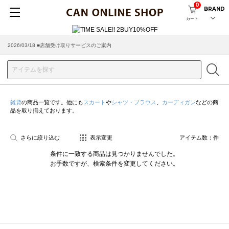
0
BRAND
カート
2026/03/18 ■店舗受け取りサービスのご案内
雑貨
の商品一覧です。他にも
スカート
や
シャツ・ブラウス
、
カーディガン
などの商
品を取り揃えております。
さらに絞り込む
表示変更
アイテム数：
件
条件に一致する商品は見つかりませんでした。
お手数ですが、検索条件を変更してください。