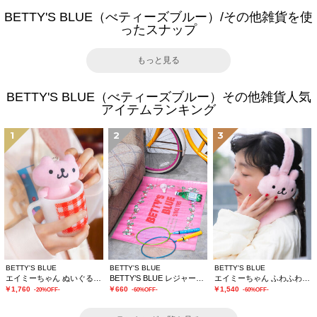
BETTY'S BLUE（べティーズブルー）/その他雑貨を使
ったスナップ
もっと見る
BETTY'S BLUE（べティーズブルー）その他雑貨人気
アイテムランキング
1
2
3
BETTY'S BLUE
BETTY'S BLUE
BETTY'S BLUE
エイミーちゃん ぬいぐるみチャーム
BETTY’S BLUE レジャーシート
エイミーちゃん ふわふわイヤーマフ
￥1,760
￥660
￥1,540
-20%OFF-
-60%OFF-
-60%OFF-