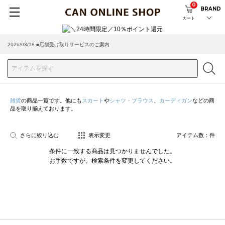
0
BRAND
カート
2026/08/04 ■8/13(木)AM2:00～サイトメンテナンス実施のお知らせ
2026/03/18 ■店舗受け取りサービスのご案内
雑貨
の商品一覧です。他にも
スカート
や
シャツ・ブラウス
、
カーディガン
などの商
品を取り揃えております。
さらに絞り込む
表示変更
アイテム数：
件
条件に一致する商品は見つかりませんでした。
お手数ですが、検索条件を変更してください。