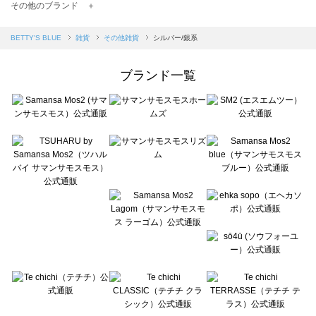
TSUHARU by Samansa Mos2（ツハルバイサマンサモスモス）のその他雑貨一覧
その他のブランド ＋
sm2rhythm（サマンサモスモス リズム）のその他雑貨一覧
Samansa Mos2 blue（サマンサモスモス ブルー）のその他雑貨一覧
BETTY'S BLUE
雑貨
その他雑貨
シルバー/銀系
Samansa Mos2 Lagom（サマンサモスモス ラーゴム）のその他雑貨一覧
ehka sopo（エヘカソポ）のその他雑貨一覧
ブランド一覧
sō4ū（ソウフォーユー）のその他雑貨一覧
Te chichi（テチチ）のその他雑貨一覧
Te chichi CLASSIC（テチチ クラシック）のその他雑貨一覧
Te chichi TERRASSE（テチチ テラス）のその他雑貨一覧
Lugnoncure（ルノンキュール）のその他雑貨一覧
BETTY'S BLUE（べティーズブルー）のその他雑貨一覧
Wpc.（ワールドパーティー）のその他雑貨一覧