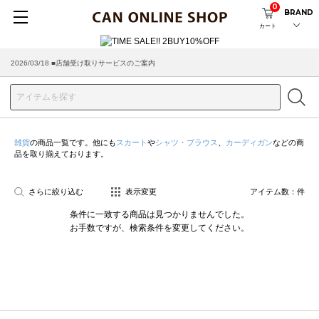
0
BRAND
カート
2026/03/18 ■店舗受け取りサービスのご案内
雑貨
の商品一覧です。他にも
スカート
や
シャツ・ブラウス
、
カーディガン
などの商
品を取り揃えております。
さらに絞り込む
表示変更
アイテム数：
件
条件に一致する商品は見つかりませんでした。
お手数ですが、検索条件を変更してください。