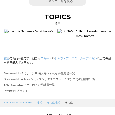
ランキング一覧を見る
TOPICS
特集
雑貨
の商品一覧です。他にも
スカート
や
シャツ・ブラウス
、
カーディガン
などの商品
を取り揃えております。
Samansa Mos2（サマンサ モスモス）のその他雑貨一覧
Samansa Mos2 home's（サマンサモスモスホームズ）のその他雑貨一覧
SM2（エスエムツー）のその他雑貨一覧
TSUHARU by Samansa Mos2（ツハルバイサマンサモスモス）のその他雑貨一覧
その他のブランド ＋
sm2rhythm（サマンサモスモス リズム）のその他雑貨一覧
Samansa Mos2 blue（サマンサモスモス ブルー）のその他雑貨一覧
Samansa Mos2 home's
雑貨
その他雑貨
その他
Samansa Mos2 Lagom（サマンサモスモス ラーゴム）のその他雑貨一覧
ehka sopo（エヘカソポ）のその他雑貨一覧