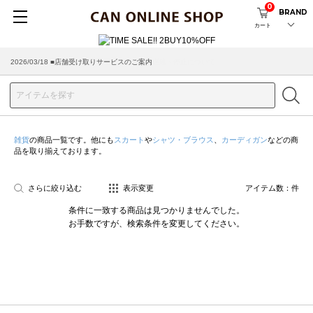
0
BRAND
カート
2026/03/18 ■店舗受け取りサービスのご案内
雑貨
の商品一覧です。他にも
スカート
や
シャツ・ブラウス
、
カーディガン
などの商
品を取り揃えております。
さらに絞り込む
表示変更
アイテム数：
件
条件に一致する商品は見つかりませんでした。
お手数ですが、検索条件を変更してください。