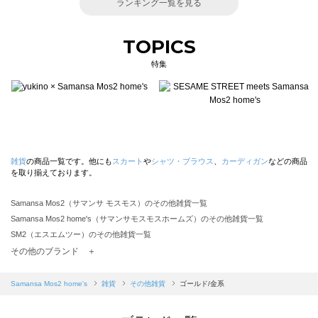
ランキング一覧を見る
TOPICS
特集
雑貨
の商品一覧です。他にも
スカート
や
シャツ・ブラウス
、
カーディガン
などの商品
を取り揃えております。
Samansa Mos2（サマンサ モスモス）のその他雑貨一覧
Samansa Mos2 home's（サマンサモスモスホームズ）のその他雑貨一覧
SM2（エスエムツー）のその他雑貨一覧
TSUHARU by Samansa Mos2（ツハルバイサマンサモスモス）のその他雑貨一覧
その他のブランド ＋
sm2rhythm（サマンサモスモス リズム）のその他雑貨一覧
Samansa Mos2 blue（サマンサモスモス ブルー）のその他雑貨一覧
Samansa Mos2 home's
雑貨
その他雑貨
ゴールド/金系
Samansa Mos2 Lagom（サマンサモスモス ラーゴム）のその他雑貨一覧
ehka sopo（エヘカソポ）のその他雑貨一覧