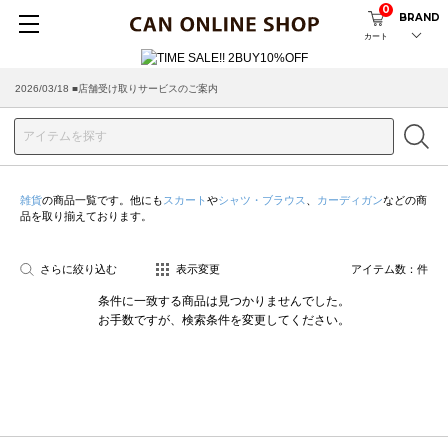
0
BRAND
カート
2026/03/18 ■店舗受け取りサービスのご案内
雑貨
の商品一覧です。他にも
スカート
や
シャツ・ブラウス
、
カーディガン
などの商
品を取り揃えております。
さらに絞り込む
表示変更
アイテム数：
件
条件に一致する商品は見つかりませんでした。
お手数ですが、検索条件を変更してください。