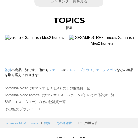
ランキング一覧を見る
TOPICS
特集
雑貨
の商品一覧です。他にも
スカート
や
シャツ・ブラウス
、
カーディガン
などの商品
を取り揃えております。
Samansa Mos2（サマンサ モスモス）のその他雑貨一覧
Samansa Mos2 home's（サマンサモスモスホームズ）のその他雑貨一覧
SM2（エスエムツー）のその他雑貨一覧
TSUHARU by Samansa Mos2（ツハルバイサマンサモスモス）のその他雑貨一覧
その他のブランド ＋
sm2rhythm（サマンサモスモス リズム）のその他雑貨一覧
Samansa Mos2 blue（サマンサモスモス ブルー）のその他雑貨一覧
Samansa Mos2 home's
雑貨
その他雑貨
ピンク/桃色系
Samansa Mos2 Lagom（サマンサモスモス ラーゴム）のその他雑貨一覧
ehka sopo（エヘカソポ）のその他雑貨一覧