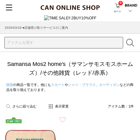
0
BRAND
カート
2026/03/18 ■店舗受け取りサービスのご案内
Samansa Mos2 home's（サマンサモスモスホーム
ズ）/その他雑貨（レッド/赤系）
雑貨
の商品一覧です。他にも
スカート
や
シャツ・ブラウス
、
カーディガン
などの商
品を取り揃えております。
さらに絞り込む
表示変更
アイテム数：
1
件
お気に入り