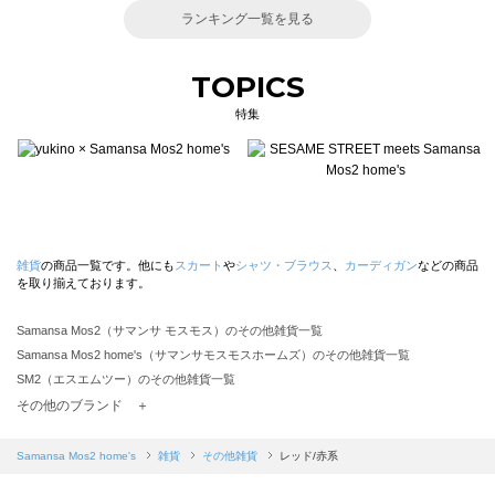
ランキング一覧を見る
TOPICS
特集
雑貨
の商品一覧です。他にも
スカート
や
シャツ・ブラウス
、
カーディガン
などの商品
を取り揃えております。
Samansa Mos2（サマンサ モスモス）のその他雑貨一覧
Samansa Mos2 home's（サマンサモスモスホームズ）のその他雑貨一覧
SM2（エスエムツー）のその他雑貨一覧
TSUHARU by Samansa Mos2（ツハルバイサマンサモスモス）のその他雑貨一覧
その他のブランド ＋
sm2rhythm（サマンサモスモス リズム）のその他雑貨一覧
Samansa Mos2 blue（サマンサモスモス ブルー）のその他雑貨一覧
Samansa Mos2 home's
雑貨
その他雑貨
レッド/赤系
Samansa Mos2 Lagom（サマンサモスモス ラーゴム）のその他雑貨一覧