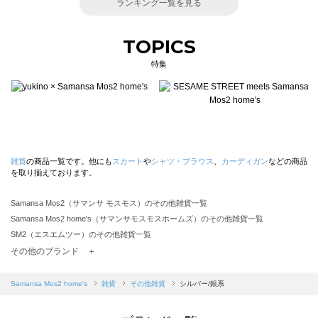
ランキング一覧を見る
TOPICS
特集
雑貨
の商品一覧です。他にも
スカート
や
シャツ・ブラウス
、
カーディガン
などの商品
を取り揃えております。
Samansa Mos2（サマンサ モスモス）のその他雑貨一覧
Samansa Mos2 home's（サマンサモスモスホームズ）のその他雑貨一覧
SM2（エスエムツー）のその他雑貨一覧
TSUHARU by Samansa Mos2（ツハルバイサマンサモスモス）のその他雑貨一覧
その他のブランド ＋
sm2rhythm（サマンサモスモス リズム）のその他雑貨一覧
Samansa Mos2 blue（サマンサモスモス ブルー）のその他雑貨一覧
Samansa Mos2 home's
雑貨
その他雑貨
シルバー/銀系
Samansa Mos2 Lagom（サマンサモスモス ラーゴム）のその他雑貨一覧
ehka sopo（エヘカソポ）のその他雑貨一覧