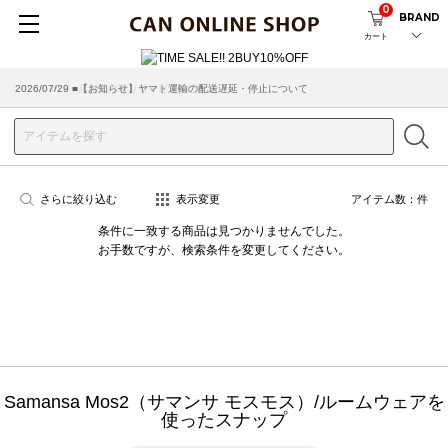
0
BRAND
カート
2026/07/29 ■【お知らせ】ヤマト運輸の配送遅延・停止について
2026/03/18 ■店舗受け取りサービスのご案内
さらに絞り込む
表示変更
アイテム数：
件
条件に一致する商品は見つかりませんでした。
お手数ですが、検索条件を変更してください。
Samansa Mos2（サマンサ モスモス）/ルームウェアを
使ったスナップ